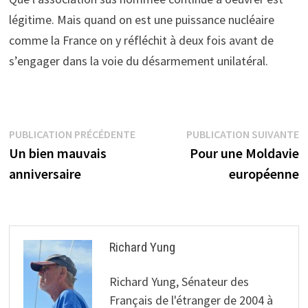
légitime. Mais quand on est une puissance nucléaire
comme la France on y réfléchit à deux fois avant de
s’engager dans la voie du désarmement unilatéral.
Navigation
Publication
P
PUBLICATION PRÉCÉDENTE
PUBLICATION SUIVANTE
précédente :
s
Un bien mauvais
Pour une Moldavie
de
anniversaire
européenne
l’article
Richard Yung
Richard Yung, Sénateur des
Français de l'étranger de 2004 à