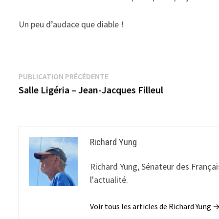
Un peu d’audace que diable !
Navigation
Publication
PUBLICATION PRÉCÉDENTE
précédente :
Salle Ligéria – Jean-Jacques Filleul
de
l’article
Richard Yung
Richard Yung, Sénateur des Français
l'actualité.
Voir tous les articles de Richard Yung 