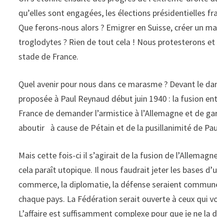
qu’elles sont engagées, les élections présidentielles 
Que ferons-nous alors ? Emigrer en Suisse, créer un m
troglodytes ? Rien de tout cela ! Nous protesterons e
stade de France.
Quel avenir pour nous dans ce marasme ? Devant le dang
proposée à Paul Reynaud début juin 1940 : la fusion ent
France de demander l’armistice à l’Allemagne et de gar
aboutir à cause de Pétain et de la pusillanimité de Pa
Mais cette fois-ci il s’agirait de la fusion de l’Allemagn
cela paraît utopique. Il nous faudrait jeter les bases 
commerce, la diplomatie, la défense seraient communes.
chaque pays. La Fédération serait ouverte à ceux qui vou
L’affaire est suffisamment complexe pour que je ne la d