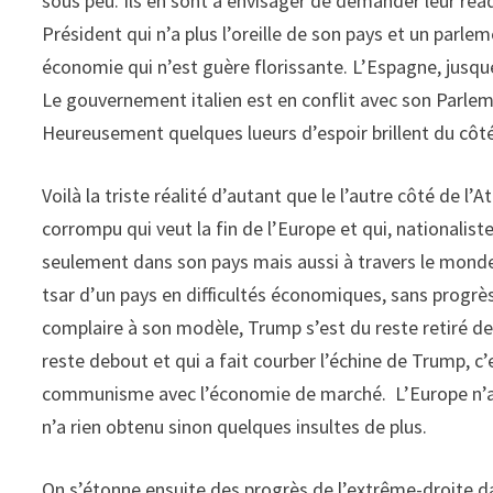
sous peu. Ils en sont à envisager de demander leur réa
Président qui n’a plus l’oreille de son pays et un parle
économie qui n’est guère florissante. L’Espagne, jusqu
Le gouvernement italien est en conflit avec son Parlemen
Heureusement quelques lueurs d’espoir brillent du côté
Voilà la triste réalité d’autant que le l’autre côté de l
corrompu qui veut la fin de l’Europe et qui, nationalis
seulement dans son pays mais aussi à travers le monde
tsar d’un pays en difficultés économiques, sans progrès 
complaire à son modèle, Trump s’est du reste retiré de l
reste debout et qui a fait courber l’échine de Trump, c’
communisme avec l’économie de marché. L’Europe n’a c
n’a rien obtenu sinon quelques insultes de plus.
On s’étonne ensuite des progrès de l’extrême-droite dans