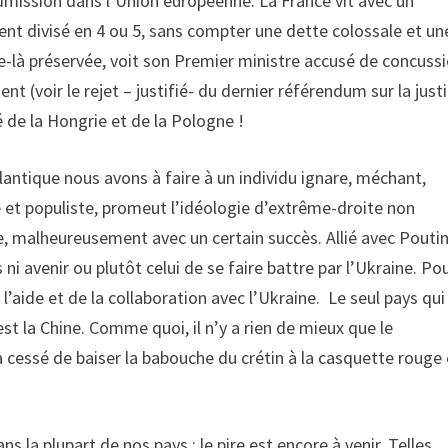
dmission dans l’Union européenne. La France vit avec un
ment divisé en 4 ou 5, sans compter une dette colossale et un
e-là préservée, voit son Premier ministre accusé de concussi
t (voir le rejet – justifié- du dernier référendum sur la justi
 de la Hongrie et de la Pologne !
’Atlantique nous avons à faire à un individu ignare, méchant,
te et populiste, promeut l’idéologie d’extrême-droite non
, malheureusement avec un certain succès. Allié avec Poutin
ni avenir ou plutôt celui de se faire battre par l’Ukraine. Po
’aide et de la collaboration avec l’Ukraine. Le seul pays qui
est la Chine. Comme quoi, il n’y a rien de mieux que le
essé de baiser la babouche du crétin à la casquette rouge 
 la plupart de nos pays : le pire est encore à venir. Telles