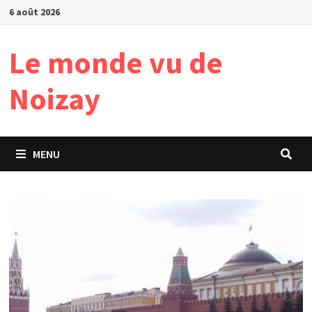
Passer
6 août 2026
au
contenu
Le monde vu de
Noizay
MENU