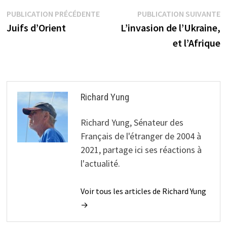
Navigation
Publication
P
PUBLICATION PRÉCÉDENTE
PUBLICATION SUIVANTE
précédente :
s
Juifs d’Orient
L’invasion de l’Ukraine,
de
et l’Afrique
l’article
Richard Yung
Richard Yung, Sénateur des
Français de l'étranger de 2004 à
2021, partage ici ses réactions à
l'actualité.
Voir tous les articles de Richard Yung
→