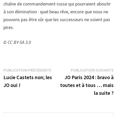
chaîne de commandement russe qui pourraient aboutir
à son élimination : quel beau rêve, encore que nous ne
pouvons pas être sûr que les successeurs ne soient pas
pires.
© CC BY-SA 3.0
Navigation
Publication
P
PUBLICATION PRÉCÉDENTE
PUBLICATION SUIVANTE
précédente :
s
Lucie Castets non; les
JO Paris 2024 : bravo à
de
JO oui !
toutes et à tous … mais
l’article
la suite ?