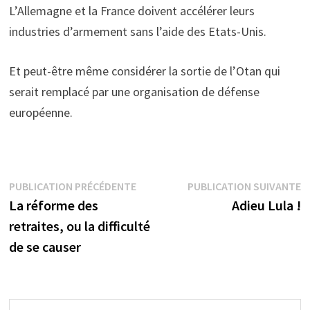
L’Allemagne et la France doivent accélérer leurs
industries d’armement sans l’aide des Etats-Unis.
Et peut-être même considérer la sortie de l’Otan qui
serait remplacé par une organisation de défense
européenne.
Navigation
Publication
P
PUBLICATION PRÉCÉDENTE
PUBLICATION SUIVANTE
précédente :
s
La réforme des
Adieu Lula !
de
retraites, ou la difficulté
l’article
de se causer