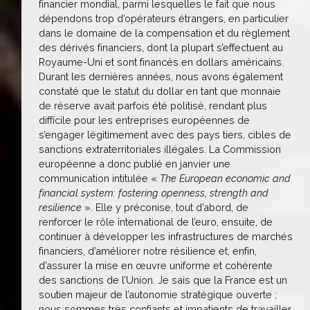
financier mondial, parmi lesquelles le fait que nous
dépendons trop d’opérateurs étrangers, en particulier
dans le domaine de la compensation et du règlement
des dérivés financiers, dont la plupart s’effectuent au
Royaume-Uni et sont financés en dollars américains.
Durant les dernières années, nous avons également
constaté que le statut du dollar en tant que monnaie
de réserve avait parfois été politisé, rendant plus
difficile pour les entreprises européennes de
s’engager légitimement avec des pays tiers, cibles de
sanctions extraterritoriales illégales. La Commission
européenne a donc publié en janvier une
communication intitulée «
The European economic and
financial system: fostering openness, strength and
resilience
». Elle y préconise, tout d’abord, de
renforcer le rôle international de l’euro, ensuite, de
continuer à développer les infrastructures de marchés
financiers, d’améliorer notre résilience et, enfin,
d’assurer la mise en œuvre uniforme et cohérente
des sanctions de l’Union. Je sais que la France est un
soutien majeur de l’autonomie stratégique ouverte ;
nous sommes très confiants et impatients de travailler