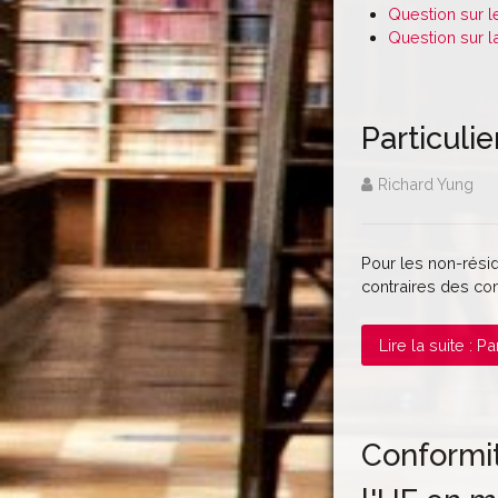
Question sur l
Question sur l
Particuli
Richard Yung
Pour les non-rési
contraires des con
Lire la suite : 
Conformit