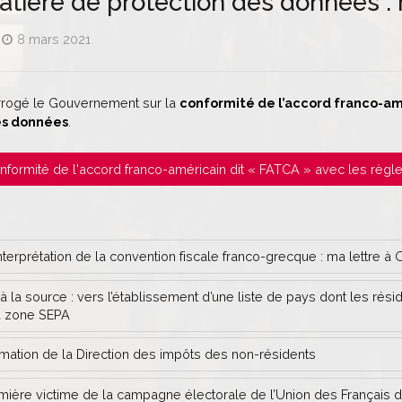
atière de protection des données : 
8 mars 2021
terrogé le Gouvernement sur la
conformité de l’accord franco-amé
es données
.
Conformité de l'accord franco-américain dit « FATCA » avec les règle
erprétation de la convention fiscale franco-grecque : ma lettre à 
la source : vers l’établissement d’une liste de pays dont les rési
a zone SEPA
rmation de la Direction des impôts des non-résidents
emière victime de la campagne électorale de l’Union des Français d