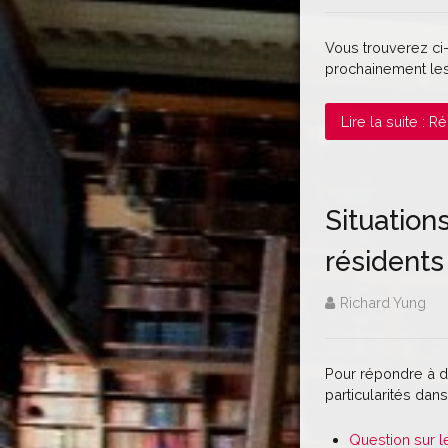
Vous trouverez ci
prochainement les 
Lire la suite : 
Situation
résidents
Richard Yung
Pour répondre à de
particularités dans
Question sur l