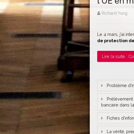
l'UE en m
Richard Yung
Le 4 mars, j’ai in
de protection d
Lire la suite : 
Problème d'int
Prélèvement à 
bancaire dans l
Fiches d’info
La vérité, pr