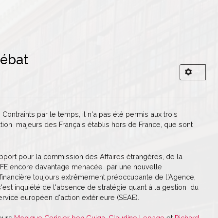
débat
ontraints par le temps, il n'a pas été permis aux trois
ion majeurs des Français établis hors de France, que sont
rapport pour la commission des Affaires étrangères, de la
l'AEFE encore davantage menacée par une nouvelle
on financière toujours extrêmement préoccupante de l'Agence,
'est inquiété de l'absence de stratégie quant à la gestion du
service européen d'action extérieure (SEAE).
teurs
Monique Cerisier ben Guiga
,
Claudine Lepage
et
Richard