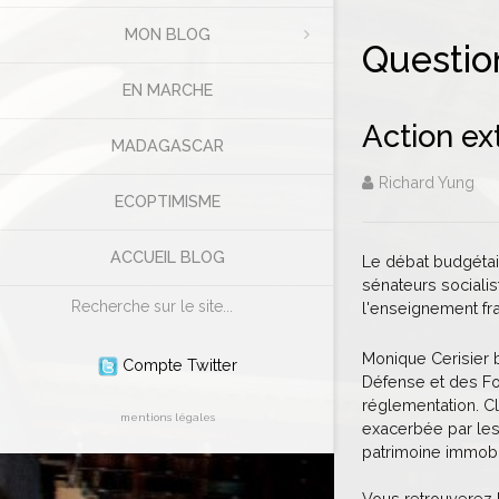
MON BLOG
Question
EN MARCHE
Action ex
MADAGASCAR
Richard Yung
ECOPTIMISME
ACCUEIL BLOG
Le débat budgétair
sénateurs sociali
Rechercher
l'enseignement fran
Monique Cerisier b
Compte Twitter
Défense et des Fo
réglementation. Cl
mentions légales
exacerbée par les 
patrimoine immobil
Vous retrouverez 