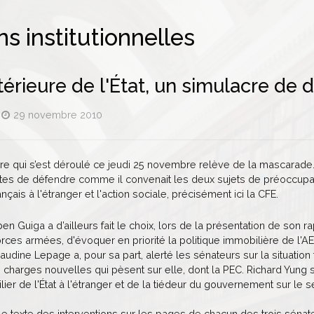
s institutionnelles
térieure de l'État, un simulacre de 
29 novembre 2010
e qui s’est déroulé ce jeudi 25 novembre relève de la mascarade. C
stes de défendre comme il convenait les deux sujets de préoccupat
çais à l'étranger et l'action sociale, précisément ici la CFE.
en Guiga a d’ailleurs fait le choix, lors de la présentation de son 
rces armées, d'évoquer en priorité la politique immobilière de 
audine Lepage a, pour sa part, alerté les sénateurs sur la situati
charges nouvelles qui pèsent sur elle, dont la PEC. Richard Yung s
ier de l'État à l'étranger et de la tiédeur du gouvernement sur le 
le texte des interventions sur les pages de chacun des trois séna