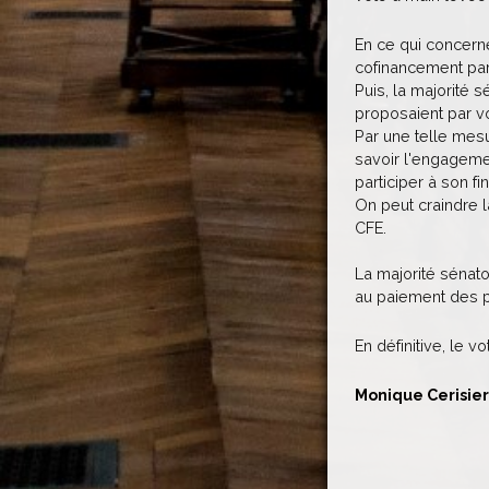
En ce qui concern
cofinancement par 
Puis, la majorité 
proposaient par 
Par une telle mesu
savoir l'engagemen
participer à son f
On peut craindre l
CFE.
La majorité sénat
au paiement des p
En définitive, le 
Monique Cerisie