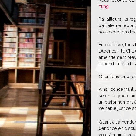
Yung
.
Par ailleurs, ils 
partiale, ne répon
soulevées en disc
En définitive, to
l'Agence), la CFE 
amendement prévoya
l'abondement des c
Quant aux amendem
Ainsi, concernant 
selon le type d'ai
un plafonnement à 
véritable justice s
Quant à l'amendeme
dénoncé en discus
vote à main levée 