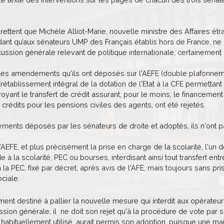
regrettent que Michèle Alliot-Marie, nouvelle ministre des Affaires é
dant qu’aux sénateurs UMP des Français établis hors de France, ne pa
ussion générale relevant de politique internationale, certainement
us les amendements qu'ils ont déposés sur l'AEFE (double plafonnem
(rétablissement intégral de la dotation de l'Etat à la CFE permettan
nt le transfert de crédit assurant, pour le moins, le financement p
rédits pour les pensions civiles des agents, ont été rejetés.
ents déposés par les sénateurs de droite et adoptés, ils n'ont pa
l'AEFE, et plus précisément la prise en charge de la scolarité, l'
de à la scolarité, PEC ou bourses, interdisant ainsi tout transfert 
la PEC, fixé par décret, après avis de l'AFE, mais toujours sans p
ociale.
nt destiné à pallier la nouvelle mesure qui interdit aux opérateurs
sion générale, il ne doit son rejet qu'à la procédure de vote par
habituellement utilisé, aurait permis son adoption, puisque une ma