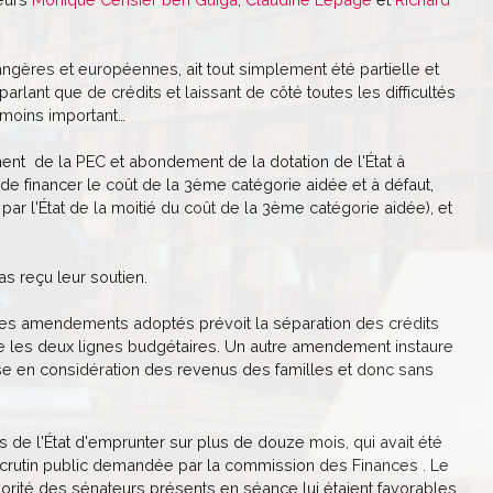
trangères et européennes, ait tout simplement été partielle et
rlant que de crédits et laissant de côté toutes les difficultés
 moins important…
ent de la PEC et abondement de la dotation de l'État à
t de financer le coût de la 3ème catégorie aidée et à défaut,
ar l'État de la moitié du coût de la 3ème catégorie aidée), et
s reçu leur soutien.
un des amendements adoptés prévoit la séparation des crédits
entre les deux lignes budgétaires. Un autre amendement instaure
rise en considération des revenus des familles et donc sans
 de l'État d'emprunter sur plus de douze mois, qui avait été
 scrutin public demandée par la commission des Finances . Le
jorité des sénateurs présents en séance lui étaient favorables.