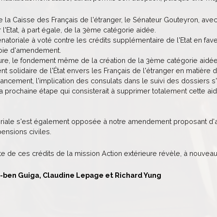
e la Caisse des Français de l'étranger, le Sénateur Gouteyron, av
l'Etat, à part égale, de la 3ème catégorie aidée.
sénatoriale à voté contre les crédits supplémentaire de l'Etat en fa
voie d'amendement.
re, le fondement même de la création de la 3ème catégorie aidée (
t solidaire de l'État envers les Français de l'étranger en matière d
inancement, l'implication des consulats dans le suivi des dossiers s'
a prochaine étape qui consisterait à supprimer totalement cette ai
oriale s'est également opposée à notre amendement proposant d'ab
ensions civiles.
vote de ces crédits de la mission Action extérieure révèle, à nouveau
r-ben Guiga, Claudine Lepage et Richard Yung