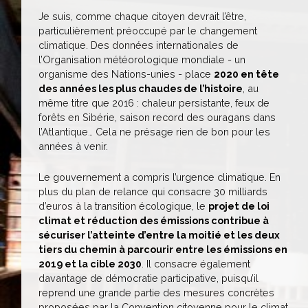
Je suis, comme chaque citoyen devrait l’être,
particulièrement préoccupé par le changement
climatique. Des données internationales de
l’Organisation météorologique mondiale - un
organisme des Nations-unies - place
2020 en tête
des années les plus chaudes de l’histoire
, au
même titre que 2016 : chaleur persistante, feux de
forêts en Sibérie, saison record des ouragans dans
l’Atlantique… Cela ne présage rien de bon pour les
années à venir.
Le gouvernement a compris l’urgence climatique. En
plus du plan de relance qui consacre 30 milliards
d’euros à la transition écologique, le
projet de loi
climat et réduction des émissions contribue à
sécuriser l’atteinte d’entre la moitié et les deux
tiers du chemin à parcourir entre les émissions en
2019 et la cible 2030
. Il consacre également
davantage de démocratie participative, puisqu’il
reprend une grande partie des mesures concrètes
proposées par la Convention citoyenne pour le climat,