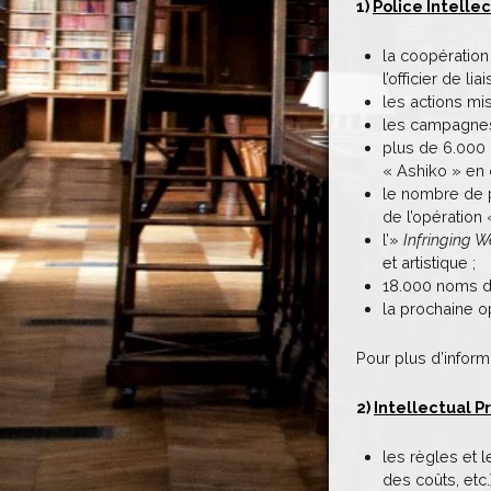
1)
Police Intelle
la coopération
l’officier de l
les actions mi
les campagnes 
plus de 6.000 
« Ashiko » en 
le nombre de pu
de l’opération 
l’»
Infringing W
et artistique ;
18.000 noms d
la prochaine o
Pour plus d’inform
2)
Intellectual P
les règles et l
des coûts, etc.)