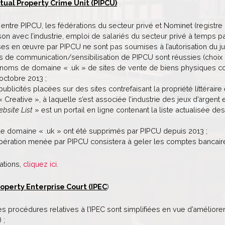
ctual Property Crime Unit (PIPCU)
 entre PIPCU, les fédérations du secteur privé et Nominet (registre 
iaison avec l’industrie, emploi de salariés du secteur privé à temps 
ses en œuvre par PIPCU ne sont pas soumises à l’autorisation du ju
de communication/sensibilisation de PIPCU sont réussies (choix des
noms de domaine « .uk » de sites de vente de biens physiques cont
octobre 2013 ;
blicités placées sur des sites contrefaisant la propriété littéraire
« Creative », à laquelle s’est associée l’industrie des jeux d’argent 
ebsite List
» est un portail en ligne contenant la liste actualisée des 
e domaine « .uk » ont été supprimés par PIPCU depuis 2013 ;
pération menée par PIPCU consistera à geler les comptes bancaires 
ations,
cliquez ici
.
roperty Enterprise Court (IPEC
)
es procédures relatives à l’IPEC sont simplifiées en vue d’améliorer
 ;