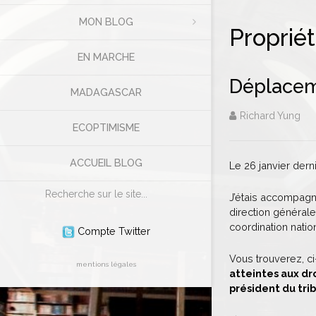
MON BLOG
Propriét
EN MARCHE
Déplaceme
MADAGASCAR
Richard Yung
ECOPTIMISME
ACCUEIL BLOG
Le 26 janvier derni
Rechercher
J’étais accompag
direction générale
coordination natio
Compte Twitter
Vous trouverez, c
mentions légales
atteintes aux dro
président du trib