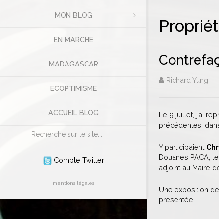
MON BLOG
Propriét
EN MARCHE
Contrefaç
MADAGASCAR
Richard Yung
ECOPTIMISME
ACCUEIL BLOG
Le 9 juillet, j’a
précédentes, dans
Rechercher
Y participaient
Chr
Douanes PACA, l
Compte Twitter
adjoint au Maire d
mentions légales
Une exposition de
présentée.