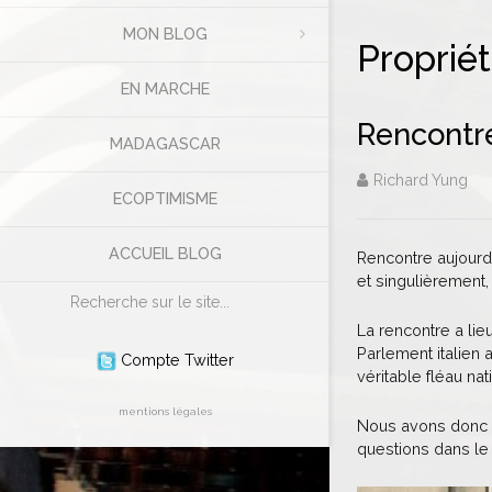
MON BLOG
Propriét
EN MARCHE
Rencontre
MADAGASCAR
Richard Yung
ECOPTIMISME
ACCUEIL BLOG
Rencontre aujourd’
et singulièrement,
Rechercher
La rencontre a lie
Parlement italien
Compte Twitter
véritable fléau nat
mentions légales
Nous avons donc éc
questions dans le 