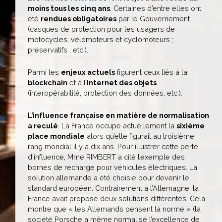
moins tous les cinq ans
. Certaines d’entre elles ont
été
rendues obligatoires
par le Gouvernement
(casques de protection pour les usagers de
motocycles, vélomoteurs et cyclomoteurs ;
préservatifs ; etc.).
Parmi les
enjeux actuels
figurent ceux liés à la
blockchain
et à l’
Internet des objets
(interopérabilité, protection des données, etc.).
L’influence française en matière de normalisation
a reculé
. La France occupe actuellement la
sixième
place mondiale
alors qu’elle figurait au troisième
rang mondial il y a dix ans. Pour illustrer cette perte
d’influence, Mme RIMBERT a cité l’exemple des
bornes de recharge pour véhicules électriques. La
solution allemande a été choisie pour devenir le
standard européen. Contrairement à l’Allemagne, la
France avait proposé deux solutions différentes. Cela
montre que « les Allemands pensent la norme » (la
société Porsche a même normalisé l’excellence de