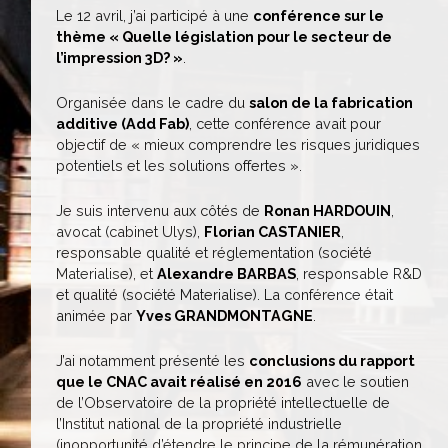
Le 12 avril, j’ai participé à une
conférence sur le
thème « Quelle législation pour le secteur de
l’impression 3D? »
.
Organisée dans le cadre du
salon de la fabrication
additive (Add Fab)
, cette conférence avait pour
objectif de « mieux comprendre les risques juridiques
potentiels et les solutions offertes ».
Je suis intervenu aux côtés de
Ronan HARDOUIN
,
avocat (cabinet Ulys),
Florian CASTANIER
,
responsable qualité et réglementation (société
Materialise), et
Alexandre BARBAS
, responsable R&D
et qualité (société Materialise). La conférence était
animée par
Yves GRANDMONTAGNE
.
J’ai notamment présenté les
conclusions du rapport
que le CNAC avait réalisé en 2016
avec le soutien
de l’Observatoire de la propriété intellectuelle de
l’Institut national de la propriété industrielle
(inopportunité d’étendre le principe de la rémunération