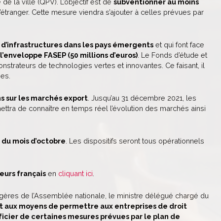
 de la ville (QPV). L’objectif est de
subventionner au moins
’étranger. Cette mesure viendra s’ajouter à celles prévues par
s d’infrastructures dans les pays émergents
et qui font face
’enveloppe FASEP (50 millions d’euros)
. Le Fonds d’étude et
nstrateurs de technologies vertes et innovantes. Ce faisant, il
ses.
ns sur les marchés export
. Jusqu’au 31 décembre 2021, les
ettra de connaître en temps réel l’évolution des marchés ainsi
 du mois d’octobre
. Les dispositifs seront tous opérationnels
eurs français
en
cliquant ici
.
ngères de l’Assemblée nationale, le ministre délégué chargé du
it aux moyens de permettre aux entreprises de droit
icier de certaines mesures prévues par le plan de