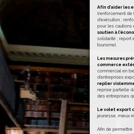
Afin d’aider les
(renforcement de 
d’exécution ; renf
pour les cautions 
soutien à l’écono
solidarité ; report
tourisme).
Les mesures prév
commerce extéri
commercial en bien
d’entreprises expo
replier violemme
reprise partielle 
des entreprises qui
Le volet export 
jeunesse, mieux in
Afin de permettre 