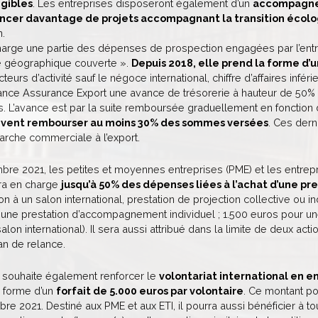
gibles
. Les entreprises disposeront également d’un
accompagnem
ancer davantage de projets accompagnant la transition écol
n.
arge une partie des dépenses de prospection engagées par l’entrep
e géographique couverte ».
Depuis 2018, elle prend la forme d
eurs d’activité sauf le négoce international, chiffre d’affaires infé
rance Assurance Export une avance de trésorerie à hauteur de 50%
s. L’avance est par la suite remboursée graduellement en fonction du
oivent rembourser au moins 30% des sommes versées
. Ces dern
rche commerciale à l’export.
re 2021, les petites et moyennes entreprises (PME) et les entrepris
dra en charge
jusqu’à 50% des dépenses liées à l’achat d’une p
ion à un salon international, prestation de projection collective ou i
 une prestation d’accompagnement individuel ; 1.500 euros pour un
salon international). Il sera aussi attribué dans la limite de deux ac
an de relance.
souhaite également renforcer le
volontariat international en en
a forme d’un
forfait de 5.000 euros par volontaire
. Ce montant pou
re 2021. Destiné aux PME et aux ETI, il pourra aussi bénéficier à t