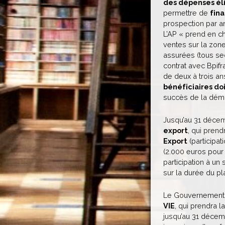
des dépenses éli
permettre de
fin
prospection par a
L’AP « prend en ch
ventes sur la zon
assurées (tous sect
contrat avec Bpif
de deux à trois an
bénéficiaires d
succès de la déma
Jusqu’au 31 décemb
export
, qui pren
Export
(participat
(2.000 euros pour
participation à un 
sur la durée du pl
Le Gouvernement 
VIE
, qui prendra l
jusqu’au 31 décemb