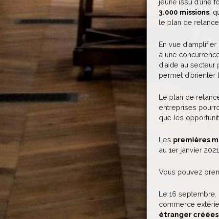
jeune issu d’une fo
3.000 missions
, 
le plan de relance
En vue d’amplifier
à une concurrence
d’aide au secteur 
permet d’orienter 
Le plan de relance
entreprises pourro
que les opportunité
Les
premières m
au 1er janvier 2021
Vous pouvez pre
Le 16 septembre, 
commerce extérie
étranger créées 