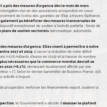
nt a pris des mesures d’urgence dès le mois de mars
prolongation d’un an des assurances-prospection en cours
rcement de l’octroi des garanties de l’État, à travers Bpifrance,
également pu bénéficier des mesures transversales de
 dispositif exceptionnel de soutien à l’activité partielle ; fonds de
s plans de soutien sectoriels
(aéronautique, automobile,
 des mesures d’urgence. Elles visent à permettre à notre
entre 2017 et 2019
, à savoir la réduction de notre déficit
ons (+17,6 milliards d’euros en 2019) et la hausse du nombre
 plus nécessaires que le commerce mondial devrait se
en 2021 (+6,1%)
, demeurant durablement affecté par une
rteur » [*]. Selon le dernier baromètre de Business France, 15%
 activité à l’export.
és de prospection, renforcer les financements export, soutenir la
spection
, le Gouvernement a décidé d’
abaisser le plafond