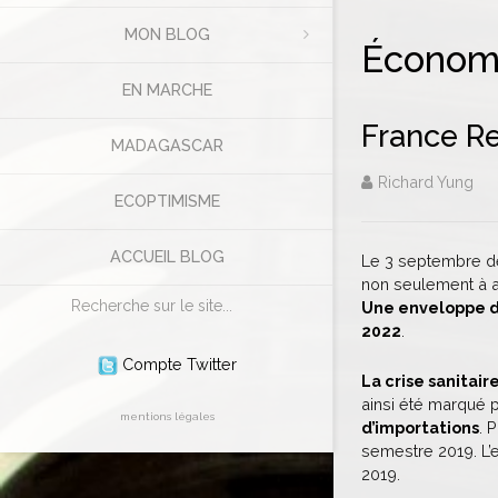
MON BLOG
Économi
EN MARCHE
France Re
MADAGASCAR
Richard Yung
ECOPTIMISME
ACCUEIL BLOG
Le 3 septembre de
non seulement à a
Rechercher
Une enveloppe de
2022
.
Compte Twitter
La crise sanita
ainsi été marqué 
mentions légales
d’importations
. 
semestre 2019. L’e
2019.