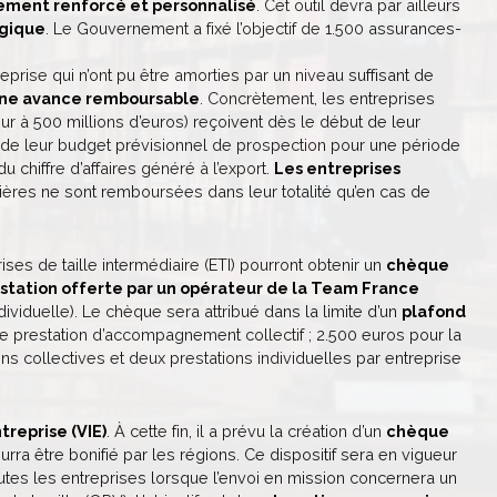
ent renforcé et personnalisé
. Cet outil devra par ailleurs
ogique
. Le Gouvernement a fixé l’objectif de 1.500 assurances-
rise qui n’ont pu être amorties par un niveau suffisant de
’une avance remboursable
. Concrètement, les entreprises
rieur à 500 millions d’euros) reçoivent dès le début de leur
 de leur budget prévisionnel de prospection pour une période
 chiffre d’affaires généré à l’export.
Les entreprises
ières ne sont remboursées dans leur totalité qu’en cas de
es de taille intermédiaire (ETI) pourront obtenir un
chèque
restation offerte par un opérateur de la Team France
ndividuelle). Le chèque sera attribué dans la limite d’un
plafond
e prestation d’accompagnement collectif ; 2.500 euros pour la
tions collectives et deux prestations individuelles par entreprise
treprise (VIE)
. À cette fin, il a prévu la création d’un
chèque
rra être bonifié par les régions. Ce dispositif sera en vigueur
outes les entreprises lorsque l’envoi en mission concernera un