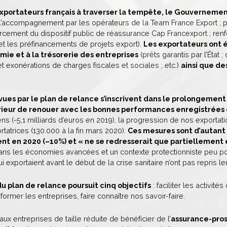
 exportateurs français à traverser la tempête, le Gouverneme
l’accompagnement par les opérateurs de la Team France Export ; 
orcement du dispositif public de réassurance Cap Francexport ; renfo
et les préfinancements de projets export).
Les exportateurs ont 
mie et à la trésorerie des entreprises
(prêts garantis par l’État ;
 et exonérations de charges fiscales et sociales ; etc.)
ainsi que de
ues par le plan de relance s’inscrivent dans le prolongement
eur de renouer avec les bonnes performances enregistrées 
s (-5,1 milliards d’euros en 2019), la progression de nos exportati
rtatrices (130.000 à la fin mars 2020).
Ces mesures sont d’autant
nt en 2020 (–10%) et « ne se redresserait que partiellement 
dans les économies avancées et un contexte protectionniste peu po
 exportaient avant le début de la crise sanitaire n’ont pas repris leur
du plan de relance poursuit cinq objectifs
: faciliter les activit
former les entreprises, faire connaître nos savoir-faire.
aux entreprises de taille réduite de bénéficier de l’
assurance-pro