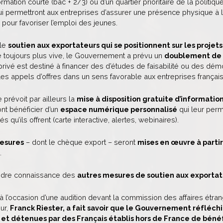
rmation courte (bac + 2/3) ou d’un quartier prioritaire de la politique
qui permettront aux entreprises d’assurer une présence physique à l
 pour favoriser l’emploi des jeunes.
 le
soutien aux exportateurs qui se positionnent sur les projet
 toujours plus vive, le Gouvernement a prévu un
doublement de l
privé est destiné à financer des d’études de faisabilité ou des démo
les appels d’offres dans un sens favorable aux entreprises françai
 prévoit par ailleurs la
mise à disposition gratuite d’informatio
nt bénéficier d’un
espace numérique personnalisé
qui leur perm
s qu’ils offrent (carte interactive, alertes, webinaires).
esures
– dont le chèque export – seront
mises en œuvre à partir
.
ndre connaissance des
autres mesures de soutien aux exportat
à l’occasion d’une audition devant la commission des affaires étra
ur,
Franck Riester, a fait savoir que le Gouvernement réfléch
et détenues par des Français établis hors de France de bénéf