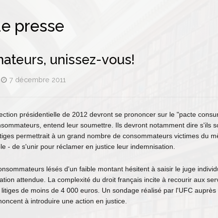
e presse
teurs, unissez-vous!
7 décembre 2011
lection présidentielle de 2012 devront se prononcer sur le "pacte con
sommateurs, entend leur soumettre. Ils devront notamment dire s'ils s
s litiges permettrait à un grand nombre de consommateurs victimes du m
 - de s'unir pour réclamer en justice leur indemnisation.
onsommateurs lésés d'un faible montant hésitent à saisir le juge individ
ation attendue. La complexité du droit français incite à recourir aux s
 litiges de moins de 4 000 euros. Un sondage réalisé par l'UFC auprè
ncent à introduire une action en justice.