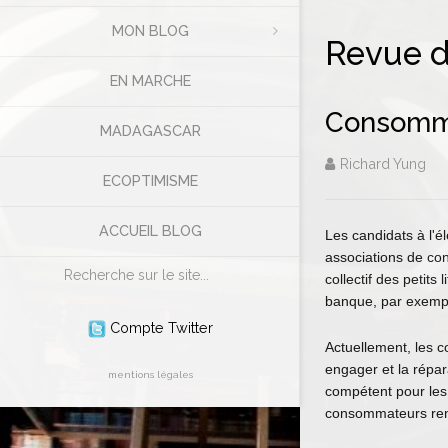
MON BLOG
Revue d
EN MARCHE
Consomma
MADAGASCAR
Richard Yung
ECOPTIMISME
ACCUEIL BLOG
Les candidats à l'é
associations de con
Rechercher
collectif des petit
banque, par exemple
Compte Twitter
Actuellement, les c
engager et la répar
mentions légales
compétent pour les
consommateurs reno