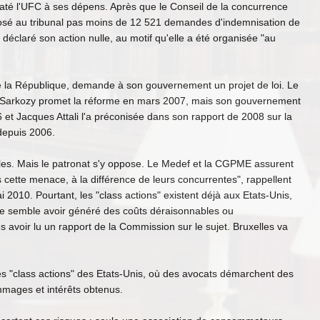
taté l'UFC à ses dépens. Après que le Conseil de la concurrence
posé au tribunal pas moins de 12 521 demandes d'indemnisation de
 déclaré son action nulle, au motif qu'elle a été organisée "au
de la République, demande à son gouvernement un projet de loi. Le
dat Sarkozy promet la réforme en mars 2007, mais son gouvernement
6 et Jacques Attali l'a préconisée dans son rapport de 2008 sur la
 depuis 2006.
es. Mais le patronat s'y oppose. Le Medef et la CGPME assurent
s cette menace, à la différence de leurs concurrentes", rappellent
 2010. Pourtant, les "class actions" existent déjà aux Etats-Unis,
e semble avoir généré des coûts déraisonnables ou
ès avoir lu un rapport de la Commission sur le sujet. Bruxelles va
des "class actions" des Etats-Unis, où des avocats démarchent des
mmages et intérêts obtenus.