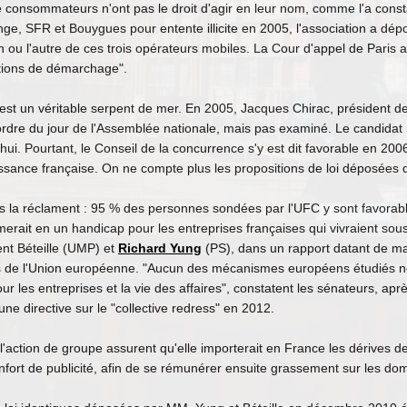
e consommateurs n'ont pas le droit d'agir en leur nom, comme l'a cons
e, SFR et Bouygues pour entente illicite en 2005, l'association a dé
un ou l'autre de ces trois opérateurs mobiles. La Cour d'appel de Paris a
ctions de démarchage".
 est un véritable serpent de mer. En 2005, Jacques Chirac, président 
à l'ordre du jour de l'Assemblée nationale, mais pas examiné. Le candi
hui. Pourtant, le Conseil de la concurrence s'y est dit favorable en 200
oissance française. On ne compte plus les propositions de loi déposées
la réclament : 95 % des personnes sondées par l'UFC y sont favorabl
rmerait en un handicap pour les entreprises françaises qui vivraient sou
ent Béteille (UMP) et
Richard Yung
(PS), dans un rapport datant de mai
 de l'Union européenne. "Aucun des mécanismes européens étudiés n
ur les entreprises et la vie des affaires", constatent les sénateurs, apr
une directive sur le "collective redress" en 2012.
l'action de groupe assurent qu'elle importerait en France les dérives 
nfort de publicité, afin de se rémunérer ensuite grassement sur les do