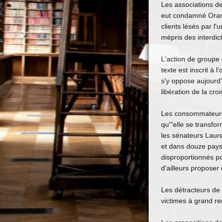
Les associations d
eut condamné Orang
clients lésés par l'
mépris des interdi
L'action de groupe
texte est inscrit 
s'y oppose aujourd'
libération de la cr
Les consommateurs 
qu'"elle se transfo
les sénateurs Laur
et dans douze pays
disproportionnés po
d'ailleurs proposer 
Les détracteurs de 
victimes à grand re