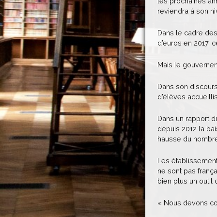
les prochaines ann
reviendra à son ni
Dans le cadre des 
d’euros en 2017, 
Mais le gouverneme
Dans son discours
d’élèves accueilli
Dans un rapport di
depuis 2012 la bai
hausse du nombre 
Les établissement
ne sont pas frança
bien plus un outil
« Nous devons cons