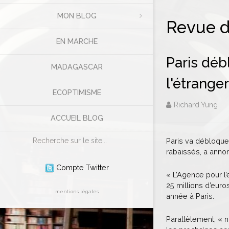
MON BLOG
Revue d
EN MARCHE
Paris déb
MADAGASCAR
l'étranger
ECOPTIMISME
Richard Yung
ACCUEIL BLOG
Rechercher
Paris va débloquer
rabaissés, a annon
Compte Twitter
« L’Agence pour l’
25 millions d’eur
mentions légales
année à Paris.
Parallèlement, « n