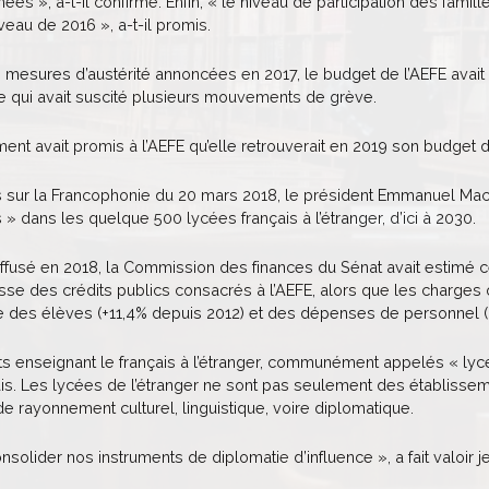
ées », a-t-il confirmé. Enfin, « le niveau de participation des famil
veau de 2016 », a-t-il promis.
mesures d’austérité annoncées en 2017, le budget de l’AEFE avait 
ce qui avait suscité plusieurs mouvements de grève.
nt avait promis à l’AEFE qu’elle retrouverait en 2019 son budget d
 sur la Francophonie du 20 mars 2018, le président Emmanuel Mac
s » dans les quelque 500 lycées français à l’étranger, d’ici à 2030.
ffusé en 2018, la Commission des finances du Sénat avait estimé ce
sse des crédits publics consacrés à l’AEFE, alors que les charges 
des élèves (+11,4% depuis 2012) et des dépenses de personnel (+
s enseignant le français à l’étranger, communément appelés « lycé
is. Les lycées de l’étranger ne sont pas seulement des établissem
 de rayonnement culturel, linguistique, voire diplomatique.
olider nos instruments de diplomatie d’influence », a fait valoir jeu