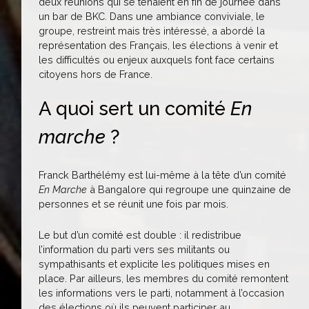
deux réunions qui se tenaient en fin de journée dans
un bar de BKC. Dans une ambiance conviviale, le
groupe, restreint mais très intéressé, a abordé la
représentation des Français, les élections à venir et
les difficultés ou enjeux auxquels font face certains
citoyens hors de France.
A quoi sert un comité
En
marche
?
Franck Barthélémy est lui-même à la tête d’un comité
En Marche
à Bangalore qui regroupe une quinzaine de
personnes et se réunit une fois par mois.
Le but d’un comité est double : il redistribue
l’information du parti vers ses militants ou
sympathisants et explicite les politiques mises en
place. Par ailleurs, les membres du comité remontent
les informations vers le parti, notamment à l’occasion
des élections où ils peuvent participer au