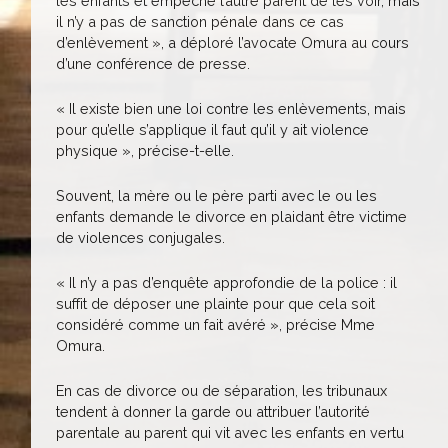
les enfants et empêche l’autre parent de les voir, mais
il n’y a pas de sanction pénale dans ce cas
d’enlèvement », a déploré l’avocate Omura au cours
d’une conférence de presse.
« Il existe bien une loi contre les enlèvements, mais
pour qu’elle s’applique il faut qu’il y ait violence
physique », précise-t-elle.
Souvent, la mère ou le père parti avec le ou les
enfants demande le divorce en plaidant être victime
de violences conjugales.
« Il n’y a pas d’enquête approfondie de la police : il
suffit de déposer une plainte pour que cela soit
considéré comme un fait avéré », précise Mme
Omura.
En cas de divorce ou de séparation, les tribunaux
tendent à donner la garde ou attribuer l’autorité
parentale au parent qui vit avec les enfants en vertu