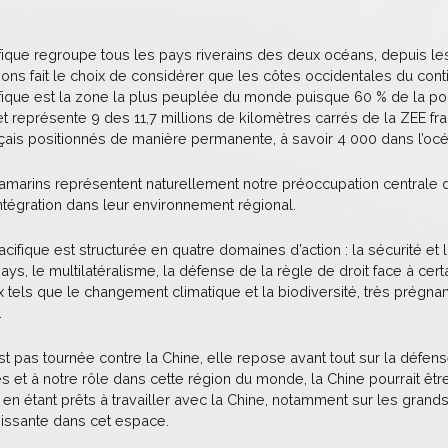
ique regroupe tous les pays riverains des deux océans, depuis les c
ons fait le choix de considérer que les côtes occidentales du cont
fique est la zone la plus peuplée du monde puisque 60 % de la pop
t représente 9 des 11,7 millions de kilomètres carrés de la ZEE fran
nçais positionnés de manière permanente, à savoir 4 000 dans l’océ
ltramarins représentent naturellement notre préoccupation centrale
intégration dans leur environnement régional.
cifique est structurée en quatre domaines d’action : la sécurité et l
ays, le multilatéralisme, la défense de la règle de droit face à cert
 tels que le changement climatique et la biodiversité, très prégnant
.
est pas tournée contre la Chine, elle repose avant tout sur la déf
s et à notre rôle dans cette région du monde, la Chine pourrait êt
ve en étant prêts à travailler avec la Chine, notamment sur les gr
oissante dans cet espace.