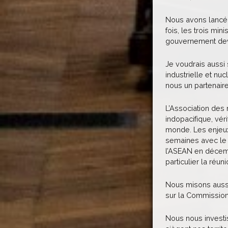
Nous avons lancé, 
fois, les trois mi
gouvernement devr
Je voudrais aussi
industrielle et nu
nous un partenaire
L’Association des 
indopacifique, vér
monde. Les enjeux
semaines avec le 
l’ASEAN en décemb
particulier la réu
Nous misons aussi
sur la Commission 
Nous nous investi