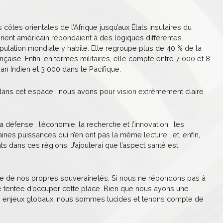
ôtes orientales de l’Afrique jusqu’aux États insulaires du
inent américain répondaient à des logiques différentes.
ulation mondiale y habite. Elle regroupe plus de 40 % de la
çaise. Enfin, en termes militaires, elle compte entre 7 000 et 8
an Indien et 3 000 dans le Pacifique.
 dans cet espace ; nous avons pour vision extrêmement claire
a défense ; l’économie, la recherche et l’innovation ; les
aines puissances qui n’en ont pas la même lecture ; et, enfin,
s dans ces régions. J’ajouterai que l’aspect santé est
ense de nos propres souverainetés. Si nous ne répondons pas à
re tentée d’occuper cette place. Bien que nous ayons une
ands enjeux globaux, nous sommes lucides et tenons compte de