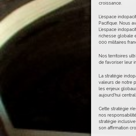
croissance.
L’espace indopacif
Pacifique. Nous av
L’espace indopaci
richesse globale e
000 militaires fra
Nos territoires u
de favoriser leur 
La stratégie indopa
valeurs de notre p
les enjeux globaux
aujourd’hui central
Cette stratégie n’
nos responsabilité
stratégie inclusi
son affirmation cr