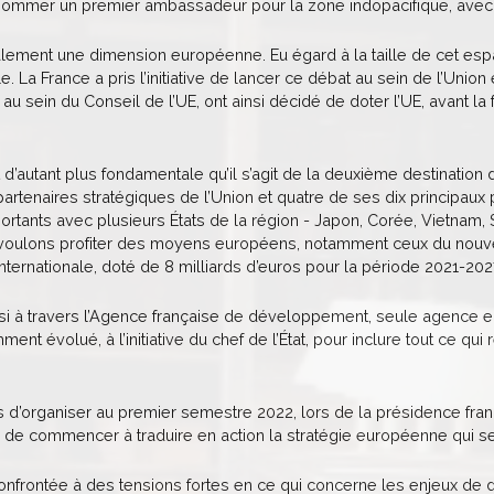
mmer un premier ambassadeur pour la zone indopacifique, avec le
alement une dimension européenne. Eu égard à la taille de cet esp
. La France a pris l’initiative de lancer ce débat au sein de l’Union 
 au sein du Conseil de l’UE, ont ainsi décidé de doter l’UE, avant l
 d’autant plus fondamentale qu’il s’agit de la deuxième destinatio
artenaires stratégiques de l’Union et quatre de ses dix principa
rtants avec plusieurs États de la région - Japon, Corée, Vietnam, Si
 voulons profiter des moyens européens, notamment ceux du nouv
internationale, doté de 8 milliards d’euros pour la période 2021-202
ssi à travers l’Agence française de développement, seule agence 
ent évolué, à l’initiative du chef de l’État, pour inclure tout ce qu
d’organiser au premier semestre 2022, lors de la présidence franç
in de commencer à traduire en action la stratégie européenne qui ser
onfrontée à des tensions fortes en ce qui concerne les enjeux de dé