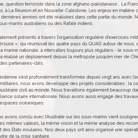
e, question terroriste dans la zone afghano-pakistanaise... La Fr
rats, à La Réunion et en Nouvelle-Calédonie. Les enjeux en matière
x dernières années ont été réalisées dans cette partie du monde.
ous-marins australiens ou des Rafale indiens.
ent présents à travers l’organisation régulière d’exercices militai
Pérouse », qui réunissait les quatre pays du QUAD autour de nous, a
 marine nationale, à intervalles toujours plus réguliers - le sou
 a réalisé un déploiement depuis la métropole jusqu’en mer de Chi
des partenaires-clés.
-indienne s’est profondément transformée depuis vingt ans avec l’a
militaires, nous avons développé des projets considérables : la con
nucléaire civil au monde. Nous travaillons également beaucoup dan
liance solaire internationale. Nous avons aussi engagé des travaux 
 espaces océaniques.
s avons conclu avec l’Australie sur les sous-marins vient souligne
es mêmes valeurs, la même vision et la même analyse des recomp
t des États insulaires. Nos deux pays ont ainsi organisé une opé
dre de la crise sanitaire.