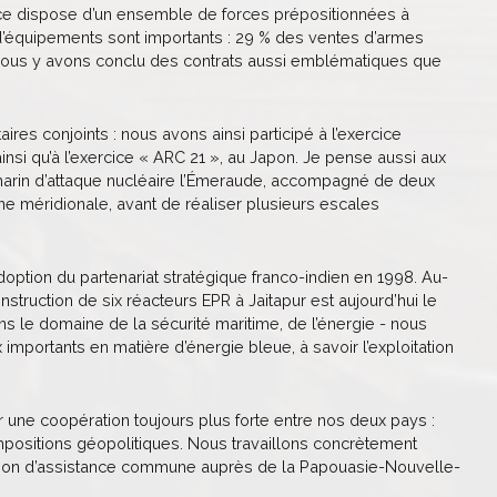
ance dispose d’un ensemble de forces prépositionnées à
 d’équipements sont importants : 29 % des ventes d’armes
 Nous y avons conclu des contrats aussi emblématiques que
res conjoints : nous avons ainsi participé à l’exercice
insi qu’à l’exercice « ARC 21 », au Japon. Je pense aussi aux
s-marin d’attaque nucléaire l’Émeraude, accompagné de deux
ne méridionale, avant de réaliser plusieurs escales
doption du partenariat stratégique franco-indien en 1998. Au-
struction de six réacteurs EPR à Jaitapur est aujourd’hui le
s le domaine de la sécurité maritime, de l’énergie - nous
importants en matière d’énergie bleue, à savoir l’exploitation
r une coopération toujours plus forte entre nos deux pays :
ositions géopolitiques. Nous travaillons concrètement
ration d’assistance commune auprès de la Papouasie-Nouvelle-