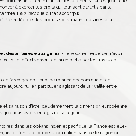
 En poldérisant et en militarisant les éléments sur lesquels elle
oncer à exercer les droits qui leur sont garantis par la
embre 1982 (tactique du fait accompli).
 où Pékin déploie des drones sous-marins destinés à la
 et des affaires étrangères
. - Je vous remercie de m’avoir
nce, sujet effectivement défini en partie par les travaux du
s de force géopolitique, de relance économique et de
re aujourd’hui, en particulier s’agissant de la rivalité entre
que et sa raison d’être, deuxièmement, la dimension européenne,
s que nous avons enregistrés à ce jour.
itoires dans les océans indien et pacifique, la France est, elle-
ais qui font le choix de l’expatriation dans cette région en