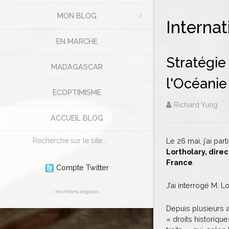
MON BLOG
Internat
EN MARCHE
Stratégie 
MADAGASCAR
l'Océanie
ECOPTIMISME
Richard Yung
ACCUEIL BLOG
Rechercher
Le 26 mai, j’ai pa
Lortholary, direc
France
.
Compte Twitter
J’ai interrogé M. L
mentions légales
Depuis plusieurs
« droits historiqu