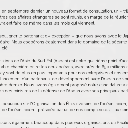
en septembre dernier, un nouveau format de consultation, un « trilog
nistres des affaires étrangères se sont réunis, en marge de la réunio
aient faire de même dans les mois qui viennent.
 souligner le partenariat d’« exception » que nous avons avec le 
cléaire. Nous coopérons également dans le domaine de la sécurité ma
 clé.
nations de l’Asie du Sud-Est (Asean) est notre quatrième point d’ac
itable charnière entre les deux océans, avec près de 650 millions
 y sont de plus en plus importants pour nos entreprises et nos em
lancement d’un partenariat de développement avec l’Asean de son 
re dernier. Nous avons également proposé notre candidature à de
nion des ministres de la défense de l’Asean avec ses principaux part
 beaucoup sur l’Organisation des États riverains de l’océan In
de l’océan Indien - présidée par un de nos compatriotes -, au sei
ssons également beaucoup dans plusieurs organisations du Pacifi