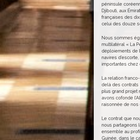
péninsule coréenn
Djibouti, aux Émi
françaises des di
celui des douze s
Nous sommes égalem
multilatéral « La 
déploiements de la
navires d’escorte,
importantes chez 
La relation franco
delà des contrats 
plus grand projet 
avons cofondé l’Al
raisonnée de nos
Le contrat que nou
nous partageons l
ensemble au profi
Guinée, dans le ca