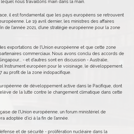
quel nous travaillons main dans la main.
ace, il est fondamental que les pays européens se retrouvent
européenne. Le 19 avril dernier, les ministres des affaires
a fin de l’année 2021, d’une stratégie européenne pour la zone
n des exportations de l’Union européenne et que cette zone
ux partenaires commerciaux. Nous avons conclu des accords de
ngapour... - et d’autres sont en discussion - Australie,
el Instrument européen pour le voisinage, le développement
7 au profit de la zone indopacifique.
européenne de développement active dans le Pacifique, dont
i relève de la lutte contre le changement climatique dans cette
aise de l’Union européenne, un forum ministériel de
a adoptée d’ici à la fin de l’année.
fense et de sécurité - prolifération nucléaire dans la