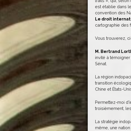
traits », qui, sel
est établie dans l
convention des Nat
Le droit interna
cartographie des 
Vous trouverez, c
M. Bertrand Lort
invité à témoigner
Sénat.
La région indopac
transition écologiq
Chine et États-Uni
Permettez-moi d’in
troisièmement, les
La stratégie indopa
même, une nation d