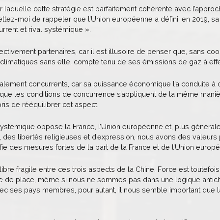
ur laquelle cette stratégie est parfaitement cohérente avec l’appro
ttez-moi de rappeler que l’Union européenne a défini, en 2019, sa v
urrent et rival systémique ».
ivement partenaires, car il est illusoire de penser que, sans coo
s climatiques sans elle, compte tenu de ses émissions de gaz à effe
ment concurrents, car sa puissance économique l’a conduite à con
 que les conditions de concurrence s’appliquent de la même manièr
is de rééquilibrer cet aspect.
é systémique oppose la France, l’Union européenne et, plus général
 des libertés religieuses et d’expression, nous avons des valeurs 
tifie des mesures fortes de la part de la France et de l’Union europ
ilibre fragile entre ces trois aspects de la Chine. Force est toutefo
 de place, même si nous ne sommes pas dans une logique antichino
vec ses pays membres, pour autant, il nous semble important que