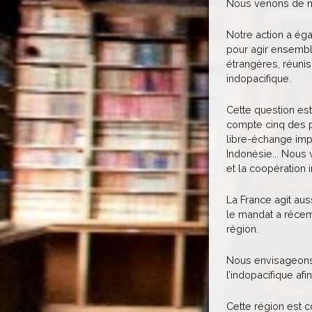
Nous venons de no
Notre action a ég
pour agir ensemble
étrangères, réunis
indopacifique.
Cette question est
compte cinq des p
libre-échange impo
Indonésie... Nous
et la coopération 
La France agit au
le mandat a récemm
région.
Nous envisageons 
l’indopacifique af
Cette région est c