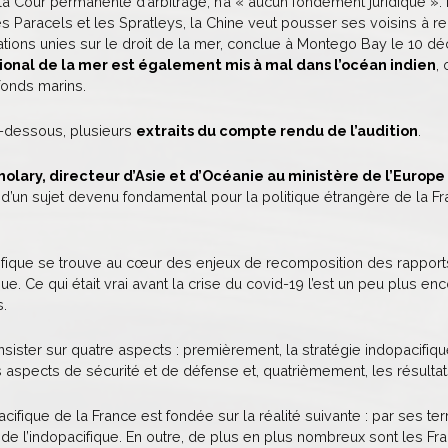
on la Cour permanente d’arbitrage, n’a « aucun fondement juridique ».
es Paracels et les Spratleys, la Chine veut pousser ses voisins à ren
ions unies sur le droit de la mer, conclue à Montego Bay le 10 déc
tional de la mer est également mis à mal dans l’océan indien
,
fonds marins.
i-dessous, plusieurs
extraits du compte rendu de l’audition
.
holary, directeur d’Asie et d’Océanie au ministère de l’Europe
 d’un sujet devenu fondamental pour la politique étrangère de la Fra
ifique se trouve au cœur des enjeux de recomposition des rapport
ue. Ce qui était vrai avant la crise du covid-19 l’est un peu plus enco
s.
sister sur quatre aspects : premièrement, la stratégie indopacifi
 aspects de sécurité et de défense et, quatrièmement, les résultat
cifique de la France est fondée sur la réalité suivante : par ses terr
e l’indopacifique. En outre, de plus en plus nombreux sont les Franç