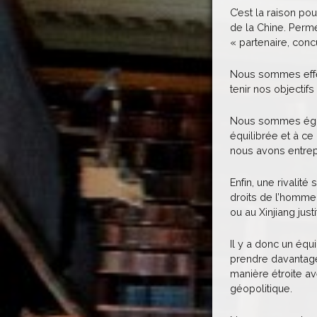
C’est la raison po
de la Chine. Perme
« partenaire, conc
Nous sommes effect
tenir nos objectif
Nous sommes égale
équilibrée et à ce
nous avons entrepr
Enfin, une rivalit
droits de l’homme,
ou au Xinjiang jus
Il y a donc un équ
prendre davantage
manière étroite a
géopolitique.