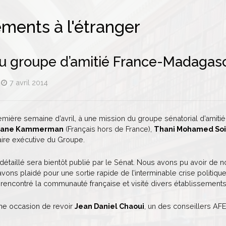
ments à l'étranger
u groupe d’amitié France-Madagascar
7 avril 2014
 première semaine d’avril, à une mission du groupe sénatorial d’am
tiane Kammerman
(Français hors de France),
Thani Mohamed Soil
aire exécutive du Groupe.
étaillé sera bientôt publié par le Sénat. Nous avons pu avoir de
ons plaidé pour une sortie rapide de l’interminable crise politiqu
rencontré la communauté française et visité divers établissements 
une occasion de revoir
Jean Daniel Chaoui
, un des conseillers AFE