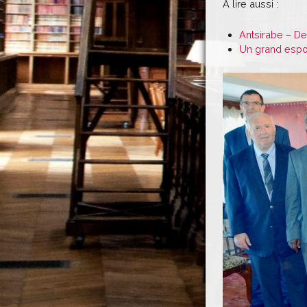
À lire aussi :
Antsirabe – Des
Un grand espoi