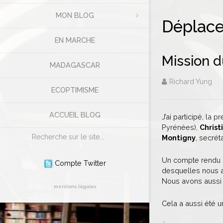
MON BLOG
Déplace
EN MARCHE
Mission d
MADAGASCAR
Richard Yung
ECOPTIMISME
ACCUEIL BLOG
J’ai participé, la
Pyrénées),
Chris
Rechercher
Montigny
, secrét
Un compte rendu d
Compte Twitter
desquelles nous av
Nous avons aussi 
mentions légales
Cela a aussi été 