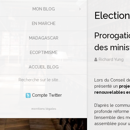
MON BLOG
Electio
EN MARCHE
Prorogati
MADAGASCAR
des minis
ECOPTIMISME
Richard Yung
ACCUEIL BLOG
Rechercher
Lors du Conseil d
présenté un
proje
renouvelables en
Compte Twitter
D’après le communi
mentions légales
profonde réforme 
l’ensemble des me
assemblée pour u