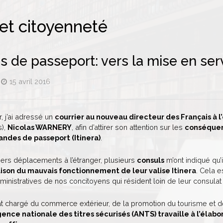
 et citoyenneté
de passeport: vers la mise en servi
15 avril 2016
, j’ai adressé un
courrier au nouveau directeur des Français à l
s),
Nicolas WARNERY
, afin d’attirer son attention sur les
conséquen
ndes de passeport (Itinera)
.
ers déplacements à l’étranger, plusieurs
consuls
m’ont indiqué qu’
aison du mauvais fonctionnement de leur valise Itinera
. Cela e
inistratives de nos concitoyens qui résident loin de leur consulat
at chargé du commerce extérieur, de la promotion du tourisme et de
ence nationale des titres sécurisés (ANTS) travaille à l’élabo