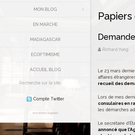
MON BLOG
Papiers
EN MARCHE
Demandes 
MADAGASCAR
Richard Yung
ECOPTIMISME
ACCUEIL BLOG
Le 23 mars dernier
affaires étrangère
Rechercher
recueil des dema
Lors de mes derni
Compte Twitter
consulaires en r
les démarches adm
mentions légales
Le secrétaire d’Ét
annoncé que l’Ag