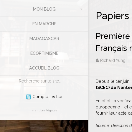
MON BLOG
Papiers
EN MARCHE
Première 
MADAGASCAR
Français 
ECOPTIMISME
Richard Yung
ACCUEIL BLOG
Rechercher
Depuis le 1er juin,
(SCEC) de Nantes
Compte Twitter
En effet, la vérif
européenne - et e
mentions légales
fournir leur acte 
Source: Direction d