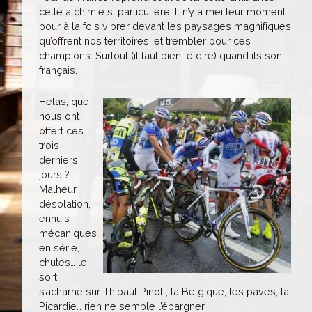
cette alchimie si particulière. Il n’y a meilleur moment
pour à la fois vibrer devant les paysages magnifiques
qu’offrent nos territoires, et trembler pour ces
champions. Surtout (il faut bien le dire) quand ils sont
français.
Hélas, que
nous ont
offert ces
trois
derniers
jours ?
Malheur,
désolation,
ennuis
mécaniques
en série,
chutes… le
sort
s’acharne sur Thibaut Pinot ; la Belgique, les pavés, la
Picardie… rien ne semble l’épargner.