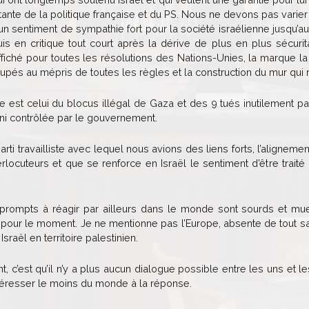
ante de la politique française et du PS. Nous ne devons pas varier
 un sentiment de sympathie fort pour la société israélienne jusqu’
puis en critique tout court après la dérive de plus en plus sécuri
fiché pour toutes les résolutions des Nations-Unies, la marque la 
cupés au mépris de toutes les règles et la construction du mur qui r
e est celui du blocus illégal de Gaza et des 9 tués inutilement
ni contrôlée par le gouvernement.
Parti travailliste avec lequel nous avions des liens forts, l’aligne
erlocuteurs et que se renforce en Israël le sentiment d’être trait
.
 prompts à réagir par ailleurs dans le monde sont sourds et muets
pour le moment. Je ne mentionne pas l’Europe, absente de tout sauf
raël en territoire palestinien.
nt, c’est qu’il n’y a plus aucun dialogue possible entre les uns et l
ntéresser le moins du monde à la réponse.