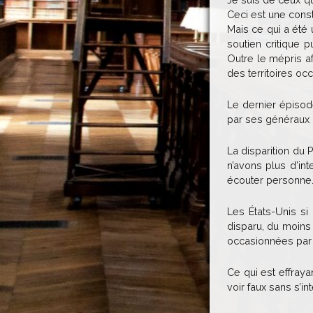
Ceci est une const
Mais ce qui a été
soutien critique 
Outre le mépris af
des territoires oc
Le dernier épisod
par ses généraux 
La disparition du 
n’avons plus d’int
écouter personne
Les États-Unis si
disparu, du moins 
occasionnées par Is
Ce qui est effraya
voir faux sans s’i