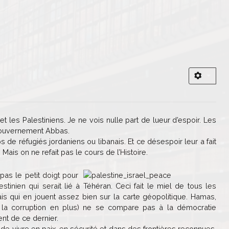
 les Palestiniens. Je ne vois nulle part de lueur d’espoir. Les
e gouvernement Abbas.
s de réfugiés jordaniens ou libanais. Et ce désespoir leur a fait
Mais on ne refait pas le cours de l’Histoire.
as le petit doigt pour
stinien qui serait lié à Téhéran. Ceci fait le miel de tous les
is qui en jouent assez bien sur la carte géopolitique. Hamas,
vec la corruption en plus) ne se compare pas à la démocratie
ent de ce dernier.
 de vivre en paix, en sécurité et dans des frontières reconnues.