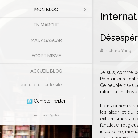
MON BLOG
Internat
EN MARCHE
Désespér
MADAGASCAR
Richard Yung
ECOPTIMISME
ACCUEIL BLOG
Je suis, comme bea
Palestiniens sont 
Rechercher
Ce peuple travaill
rater – à un cheve
Compte Twitter
Leurs ennemis son
les aider, et qui,
mentions légales
extrémismes à com
fanatique religie
israélienne, même 
Je suis de ceux qu