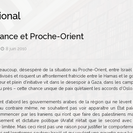
ional
ance et Proche-Orient
8 juin 2010
ucoup, désespéré de la situation au Proche-Orient, entre Israël et
divisés et risquent un affrontement fratricide entre le Hamas et l
eur et plein d’initiative vit dans le désespoir à Gaza, dans les camp
u près – cette chance unique de paix qu’étaient les accords d’Oslo. 
t d’abord les gouvernements arabes de la région qui ne lèvent p
 au contraire même, ne souhaitent pas voir apparaître un État pale
mencer par les Iraniens qui n’ont que faire des palestiniens ma
usement et dictature politique (Arafat n’était que le second a
limitée. Mais ceci n’est pas une raison pour justifier le comportem
i ont longtemps soutenu Israël et qui veulent une garantie pour lui