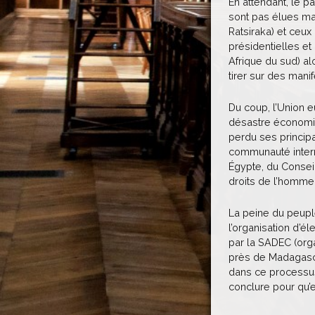
En attendant, le p
sont pas élues ma
Ratsiraka) et ceux
présidentielles et 
Afrique du sud) al
tirer sur des manif
Du coup, l’Union e
désastre économiqu
perdu ses princip
communauté intern
Égypte, du Conseil
droits de l’homme,
La peine du peuple
l’organisation d’é
par la SADEC (orga
près de Madagascar
dans ce processus.
conclure pour qu’e