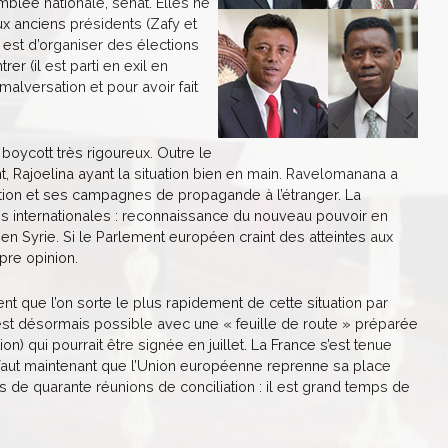
emblée nationale, sénat. Elles ne
 anciens présidents (Zafy et
 est d’organiser des élections
er (il est parti en exil en
alversation et pour avoir fait
boycott très rigoureux. Outre le
t, Rajoelina ayant la situation bien en main. Ravelomanana a
tion et ses campagnes de propagande à l’étranger. La
ns internationales : reconnaissance du nouveau pouvoir en
 en Syrie. Si le Parlement européen craint des atteintes aux
pre opinion.
t que l’on sorte le plus rapidement de cette situation par
ci est désormais possible avec une « feuille de route » préparée
n) qui pourrait être signée en juillet. La France s’est tenue
l faut maintenant que l’Union européenne reprenne sa place
s de quarante réunions de conciliation : il est grand temps de