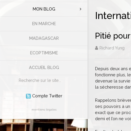
MON BLOG
Internat
EN MARCHE
Pitié pou
MADAGASCAR
Richard Yung
ECOPTIMISME
ACCUEIL BLOG
Depuis deux ans et
fonctionne plus, l
Rechercher
devenue la survie 
la sécheresse dan
Compte Twitter
Rappelons brièvem
ses pouvoirs à un 
mentions légales
exact que ce proce
demi et l’on ne voi