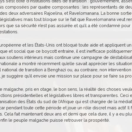
ays s’est doté d’institutions dites de transition : gouvernement, ass
is composées par quatre composantes : les représentants de deux
 des deux adversaires Rajoelina, et Ravelomanana. La bonne sortie
législatives mais tout bloque sur le fait que Ravelomanana veut rentr
ors que sa sécurité n’est pas assurée et qu’il a été condamné pour m
estations.
uropéenne et les États-Unis ont bloqué toute aide et appliquent un 
e et social que ce boycott entraine, il est inefficace politiquemen
aux soutiens intérieurs mais continue une campagne de déstabilisa
ationale a montré récemment qu’elle savait apprécier les situatio
 national de transition à Benghazi ou, au contraire, non intervention
 je suggère qu’il envoie une mission sur place pour se faire sa pro
 malgache, pris en otage, le bon sens, la réalité des choses veulen
lections présidentielles et législatives libres et transparentes. Ce
nisation des États du sud de l’Afrique qui est chargée de la médiatio
 pendant toute cette période et joue un rôle discret mais actif. I
 Cela fait maintenant deux ans et demi que cela dure, il y a eu plu
nfin le peuple malgache puisse retrouver la prospérité.