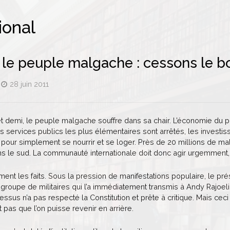
ional
r le peuple malgache : cessons le b
28 juin 2011
 demi, le peuple malgache souffre dans sa chair. L’économie du pays,
es services publics les plus élémentaires sont arrêtés, les investis
pour simplement se nourrir et se loger. Près de 20 millions de mal
s le sud. La communauté internationale doit donc agir urgemment,
ent les faits. Sous la pression de manifestations populaire, le pr
groupe de militaires qui l’a immédiatement transmis à Andy Rajoelin
ssus n’a pas respecté la Constitution et prête à critique. Mais ceci 
t pas que l’on puisse revenir en arrière.