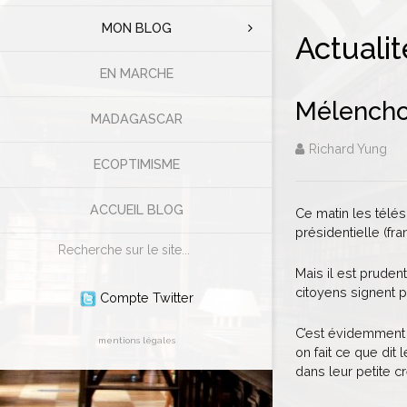
MON BLOG
Actualit
EN MARCHE
Mélenchon
MADAGASCAR
Richard Yung
ECOPTIMISME
ACCUEIL BLOG
Ce matin les télé
présidentielle (fra
Rechercher
Mais il est prudent
citoyens signent p
Compte Twitter
C’est évidemment u
mentions légales
on fait ce que dit
dans leur petite c