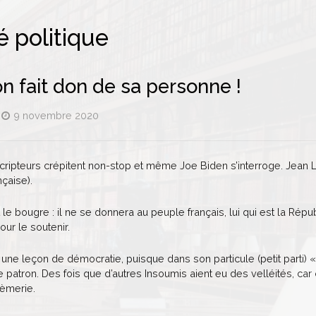
é politique
 fait don de sa personne !
9 novembre 2020
scripteurs crépitent non-stop et même Joe Biden s’interroge. Jean 
nçaise).
 le bougre : il ne se donnera au peuple français, lui qui est la Répub
our le soutenir.
ne leçon de démocratie, puisque dans son particule (petit parti) «
 le patron. Des fois que d’autres Insoumis aient eu des velléités
rèmerie.