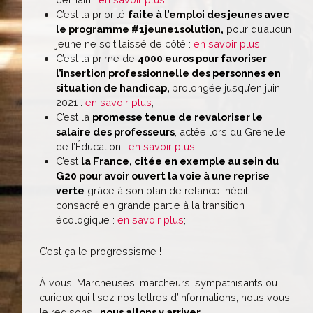
C’est la priorité
faite à l’emploi des jeunes avec
le programme #1jeune1solution,
pour qu’aucun
jeune ne soit laissé de côté :
en savoir plus
;
C’est la prime de
4000 euros pour favoriser
l’insertion professionnelle des personnes en
situation de handicap,
prolongée jusqu’en juin
2021 :
en savoir plus
;
C’est la
promesse tenue de revaloriser le
salaire des professeurs
, actée lors du Grenelle
de l’Éducation :
en savoir plus
;
C’est
la France, citée en exemple au sein du
G20 pour avoir ouvert la voie à une reprise
verte
grâce à son plan de relance inédit,
consacré en grande partie à la transition
écologique :
en savoir plus
;
C’est ça le progressisme !
À vous, Marcheuses, marcheurs, sympathisants ou
curieux qui lisez nos lettres d’informations, nous vous
le redisons :
nous allons y arriver
.