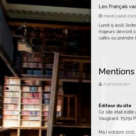
Les Français vac
mardi 3 août 2021
Lundi 9 août, l’ex
majeurs devront s
cafés ou prendre le
Mentions
Administrator
Éditeur du site
Ce site était édit
Vaugirard, 75291
MaJ octobre 2021 