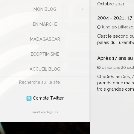
Octobre 2021
MON BLOG
2004 - 2021 : 17
EN MARCHE
lundi 26 juillet 20
C’est le second o
MADAGASCAR
palais du Luxemb
ECOPTIMISME
Après 17 ans au
dimanche 26 sep
ACCUEIL BLOG
Cher(e)s ami(e)s, 
Rechercher
prends donc ma ret
trois grandes comm
Compte Twitter
mentions légales