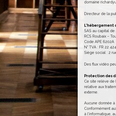
domaine richardyu
Directeur de la pu
L'hébergement d
SAS au capital de
RCS Roubaix – Tou
Code APE 6202A
N° TVA : FR 22 42
Siège social : 2 r
Des flux vidéo peu
Protection des 
Ce site relève de 
relative aux trait
externe.
Aucune donnée à ca
Conformément aux a
à l'informatique, a