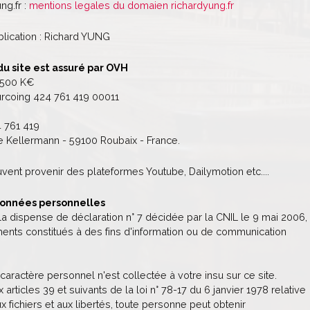
ng.fr :
mentions legales du domaien richardyung.fr
blication : Richard YUNG
u site est assuré par OVH
 500 K€
rcoing 424 761 419 00011
4 761 419
ue Kellermann - 59100 Roubaix - France.
vent provenir des plateformes Youtube, Dailymotion etc....
données personnelles
la dispense de déclaration n° 7 décidée par la CNIL le 9 mai 2006,
ements constitués à des fins d'information ou de communication
ractère personnel n'est collectée à votre insu sur ce site.
rticles 39 et suivants de la loi n° 78-17 du 6 janvier 1978 relative
ux fichiers et aux libertés, toute personne peut obtenir