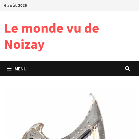
Passer
6 août 2026
au
contenu
Le monde vu de
Noizay
MENU