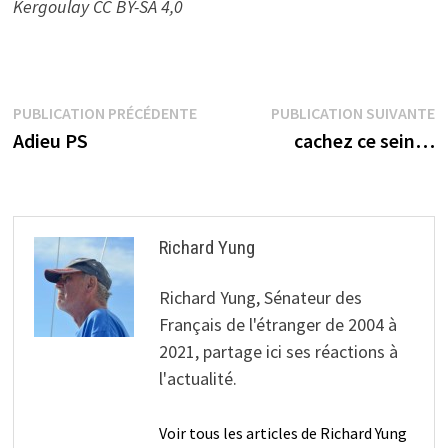
Kergoulay CC BY-SA 4,0
Navigation
Publication
P
PUBLICATION PRÉCÉDENTE
PUBLICATION SUIVANTE
précédente :
s
Adieu PS
cachez ce sein…
de
l’article
Richard Yung
Richard Yung, Sénateur des
Français de l'étranger de 2004 à
2021, partage ici ses réactions à
l'actualité.
Voir tous les articles de Richard Yung