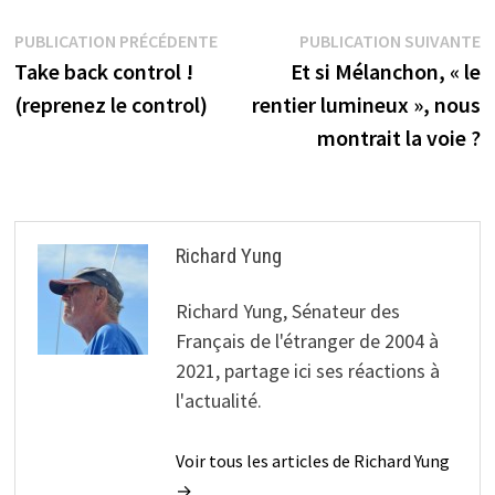
Navigation
Publication
P
PUBLICATION PRÉCÉDENTE
PUBLICATION SUIVANTE
précédente :
s
Take back control !
Et si Mélanchon, « le
de
(reprenez le control)
rentier lumineux », nous
l’article
montrait la voie ?
Richard Yung
Richard Yung, Sénateur des
Français de l'étranger de 2004 à
2021, partage ici ses réactions à
l'actualité.
Voir tous les articles de Richard Yung
→