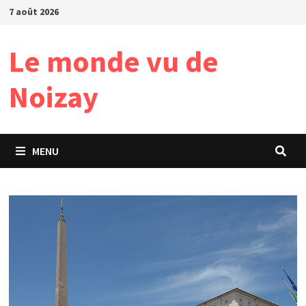
Passer
7 août 2026
au
contenu
Le monde vu de
Noizay
MENU