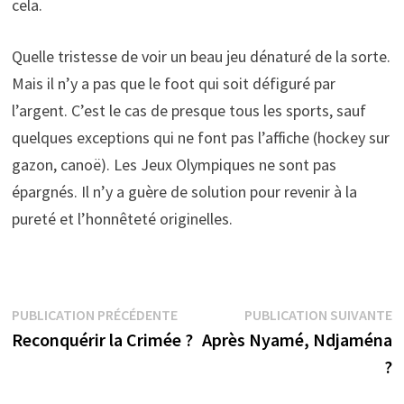
cela.
Quelle tristesse de voir un beau jeu dénaturé de la sorte.
Mais il n’y a pas que le foot qui soit défiguré par
l’argent. C’est le cas de presque tous les sports, sauf
quelques exceptions qui ne font pas l’affiche (hockey sur
gazon, canoë). Les Jeux Olympiques ne sont pas
épargnés. Il n’y a guère de solution pour revenir à la
pureté et l’honnêteté originelles.
Navigation
Publication
P
PUBLICATION PRÉCÉDENTE
PUBLICATION SUIVANTE
précédente :
s
Reconquérir la Crimée ?
Après Nyamé, Ndjaména
de
?
l’article