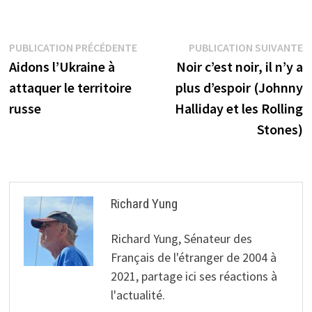
Navigation
Publication
P
PUBLICATION PRÉCÉDENTE
PUBLICATION SUIVANTE
précédente :
s
Aidons l’Ukraine à
Noir c’est noir, il n’y a
de
attaquer le territoire
plus d’espoir (Johnny
l’article
russe
Halliday et les Rolling
Stones)
Richard Yung
Richard Yung, Sénateur des
Français de l'étranger de 2004 à
2021, partage ici ses réactions à
l'actualité.