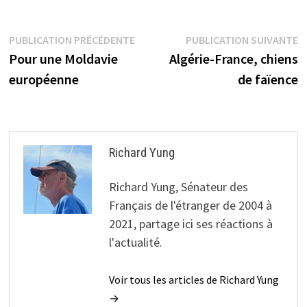
Navigation
Publication
P
PUBLICATION PRÉCÉDENTE
PUBLICATION SUIVANTE
précédente :
s
Pour une Moldavie
Algérie-France, chiens
de
européenne
de faïence
l’article
Richard Yung
Richard Yung, Sénateur des
Français de l'étranger de 2004 à
2021, partage ici ses réactions à
l'actualité.
Voir tous les articles de Richard Yung
→