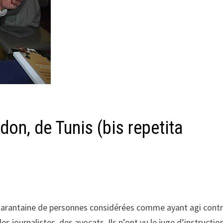
on, de Tunis (bis repetita
uarantaine de personnes considérées comme ayant agi contr
s journalistes, des avocats. Ils n’ont vu le juge d’instructio