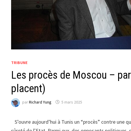
TRIBUNE
Les procès de Moscou – pard
placent)
par
Richard Yung
5 mars 2025
S’ouvre aujourd’hui à Tunis un “procès” contre une q
sûreté de l’Etat. Parmi eux, des opposants politiques, de