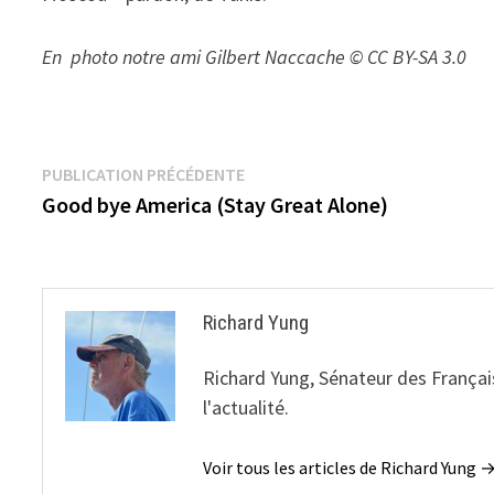
En photo notre ami Gilbert Naccache © CC BY-SA 3.0
Navigation
Publication
PUBLICATION PRÉCÉDENTE
précédente :
Good bye America (Stay Great Alone)
de
l’article
Richard Yung
Richard Yung, Sénateur des Français
l'actualité.
Voir tous les articles de Richard Yung 