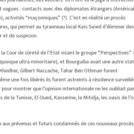
nt vagues : contacts avec des diplomates étrangers (Américai
), activités “maçonniques” (?). C’est en réalité un procès
es, qui permet au tyranneau local Kaïs Saïed d’éliminer de
r et de suspicion.
a Cour de sûreté de l’Etat visant le groupe “Perspectives”.
 (quoique ultra minoritaire), et Bourguiba avait une autre sta
Khedher, Gilbert Naccache, Tahar Ben Othman furent
e une fois libérés ils furent astreints à résidence surveillé
pour montrer que l’opinion internationale ne les oubliait pas
e la Tunisie, El Oued, Kasserine, la Mitidja, les oasis de l’
n aux prévenus et futurs condamnés de ces nouveaux procès