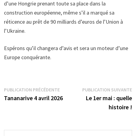
d’une Hongrie prenant toute sa place dans la
construction européenne, même s’il a marqué sa
réticence au prêt de 90 milliards d’euros de l’Union à
l’Ukraine.
Espérons qu’il changera d’avis et sera un moteur d’une
Europe conquérante.
Navigation
Publication
P
PUBLICATION PRÉCÉDENTE
PUBLICATION SUIVANTE
précédente :
s
Tananarive 4 avril 2026
Le 1er mai : quelle
de
histoire !
l’article