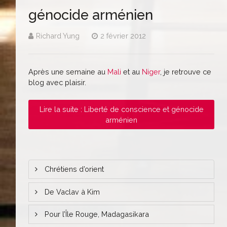
génocide arménien
Richard Yung
2 février 2012
Après une semaine au
Mali
et au
Niger
, je retrouve ce
blog avec plaisir.
Lire la suite : Liberté de conscience et génocide
arménien
Chrétiens d’orient
De Vaclav à Kim
Pour l’Île Rouge, Madagasikara