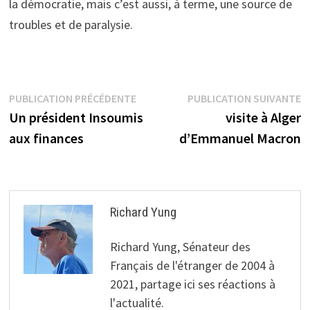
la démocratie, mais c’est aussi, à terme, une source de
troubles et de paralysie.
Navigation
Publication
P
PUBLICATION PRÉCÉDENTE
PUBLICATION SUIVANTE
précédente :
s
Un président Insoumis
visite à Alger
de
aux finances
d’Emmanuel Macron
l’article
Richard Yung
Richard Yung, Sénateur des
Français de l'étranger de 2004 à
2021, partage ici ses réactions à
l'actualité.