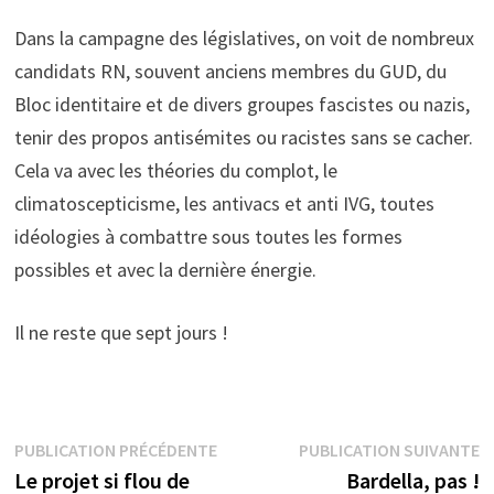
Dans la campagne des législatives, on voit de nombreux
candidats RN, souvent anciens membres du GUD, du
Bloc identitaire et de divers groupes fascistes ou nazis,
tenir des propos antisémites ou racistes sans se cacher.
Cela va avec les théories du complot, le
climatoscepticisme, les antivacs et anti IVG, toutes
idéologies à combattre sous toutes les formes
possibles et avec la dernière énergie.
Il ne reste que sept jours !
Navigation
Publication
P
PUBLICATION PRÉCÉDENTE
PUBLICATION SUIVANTE
précédente :
s
Le projet si flou de
Bardella, pas !