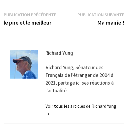
Navigation
Publication
P
PUBLICATION PRÉCÉDENTE
PUBLICATION SUIVANTE
précédente :
s
le pire et le meilleur
Ma mairie !
de
l’article
Richard Yung
Richard Yung, Sénateur des
Français de l'étranger de 2004 à
2021, partage ici ses réactions à
l'actualité.
Voir tous les articles de Richard Yung
→