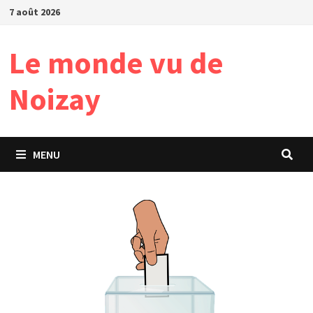
Passer
7 août 2026
au
contenu
Le monde vu de
Noizay
MENU