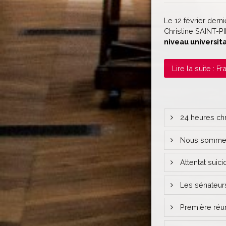
Le 12 février dern
Christine SAINT-P
niveau universita
Lire la suite : 
24 heures chro
Nous sommes 
Attentat suicid
Les sénateurs
Première réuni