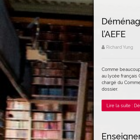
Déménagem
l’AEFE
Richard Yung
Comme beaucoup, j
au lycée français C
chargé du Commerc
dossier.
Lire la suite : 
Enseignem