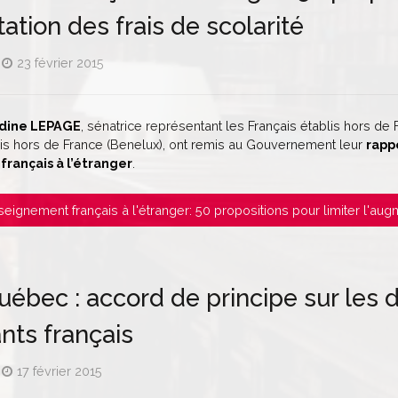
ation des frais de scolarité
23 février 2015
dine LEPAGE
, sénatrice représentant les Français établis hors de 
lis hors de France (Benelux), ont remis au Gouvernement leur
rappo
rançais à l’étranger
.
Enseignement français à l'étranger: 50 propositions pour limiter l'augm
ébec : accord de principe sur les dr
ants français
17 février 2015