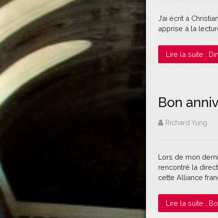
J’ai écrit à Christ
apprise à la lectu
Lire la suite : 
Bon anniv
Richard Yung
Lors de mon dernie
rencontré la dire
cette Alliance fran
Lire la suite : 