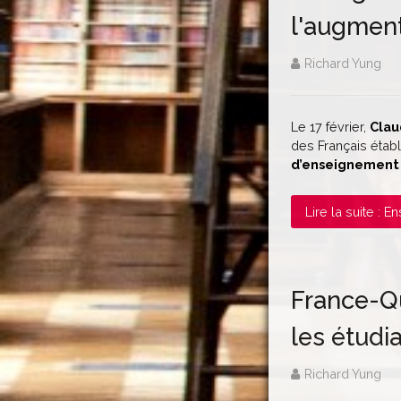
l'augment
Richard Yung
Le 17 février,
Clau
des Français étab
d’enseignement f
Lire la suite : 
France-Qu
les étudi
Richard Yung