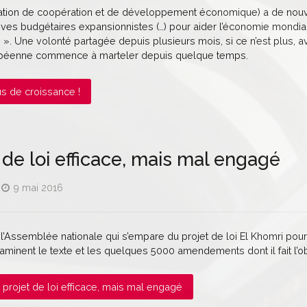
sation de coopération et de développement économique) a de no
tives budgétaires expansionnistes (…) pour aider l’économie mondial
 ». Une volonté partagée depuis plusieurs mois, si ce n’est plus, av
péenne commence à marteler depuis quelque temps.
lus de croissance !
 de loi efficace, mais mal engagé
9 mai 2016
t l’Assemblée nationale qui s’empare du projet de loi El Khomri pour
minent le texte et les quelques 5000 amendements dont il fait l’obj
Un projet de loi efficace, mais mal engagé