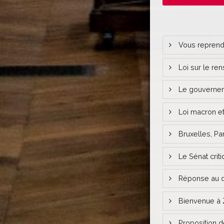
Vous reprendr
Loi sur le re
Le gouvernemen
Loi macron et 
Bruxelles, Pa
Le Sénat criti
Réponse au d
Bienvenue à 
Proposition d