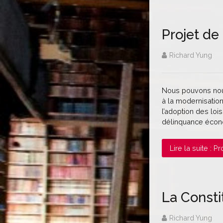
Projet de 
Richard Yung
Nous pouvons nous 
à la modernisation
l’adoption des loi
délinquance économ
Lire la suite : P
La Constit
Richard Yung