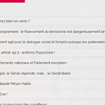
ez bien un verre ?
nseignement : le financement du terrorisme est dangereusement lié
t agit pour le dialogue social et l’emploi puisque les partenaires
article 49-3 : arrêtons l’hypocrisie !
rlements nationaux et Parlement européen
qué, le Sénat vilipendé, mais … le Sénat libéré
éputé Meyer Habib
Zoé !
e loi expulsion des squatteurs