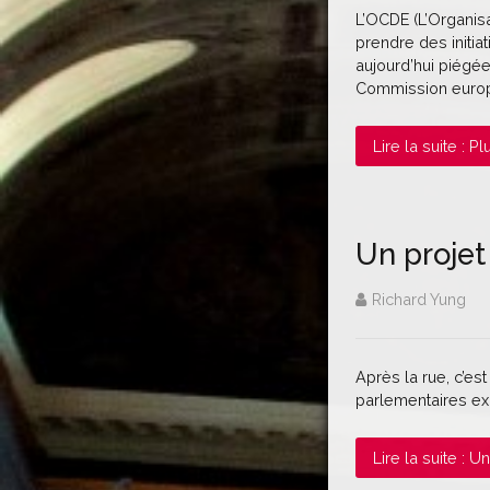
L’OCDE (L’Organi
prendre des initia
aujourd’hui piégée
Commission euro
Lire la suite : P
Un projet
Richard Yung
Après la rue, c’es
parlementaires exa
Lire la suite : 