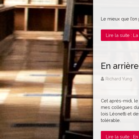
Le mieux que l’on p
Lire la suite : La
En arrière
Richard Yung
Cet après-midi, le
mes collègues du g
lois Léonetti et d
tolérable.
Lire la suite : En