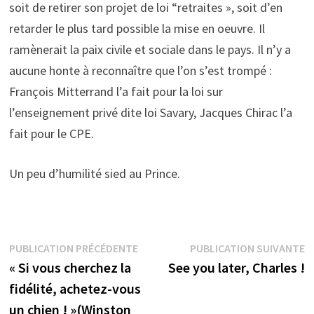
soit de retirer son projet de loi “retraites », soit d’en
retarder le plus tard possible la mise en oeuvre. Il
ramènerait la paix civile et sociale dans le pays. Il n’y a
aucune honte à reconnaître que l’on s’est trompé :
François Mitterrand l’a fait pour la loi sur
l’enseignement privé dite loi Savary, Jacques Chirac l’a
fait pour le CPE.
Un peu d’humilité sied au Prince.
Navigation
Publication
P
PUBLICATION PRÉCÉDENTE
PUBLICATION SUIVANTE
précédente :
s
« Si vous cherchez la
See you later, Charles !
de
fidélité, achetez-vous
l’article
un chien ! »(Winston