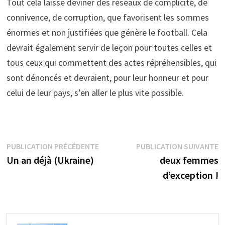
Tout cela laisse deviner des réseaux de complicité, de
connivence, de corruption, que favorisent les sommes
énormes et non justifiées que génère le football. Cela
devrait également servir de leçon pour toutes celles et
tous ceux qui commettent des actes répréhensibles, qui
sont dénoncés et devraient, pour leur honneur et pour
celui de leur pays, s’en aller le plus vite possible.
Navigation
Publication
P
PUBLICATION PRÉCÉDENTE
PUBLICATION SUIVANTE
précédente :
s
Un an déjà (Ukraine)
deux femmes
de
d’exception !
l’article