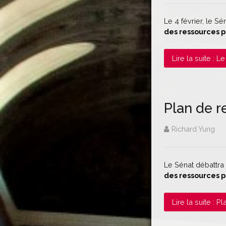
Le 4 février, le S
des ressources 
Lire la suite :
Plan de r
Richard Yung
Le Sénat débattra
des ressources p
Lire la suite :