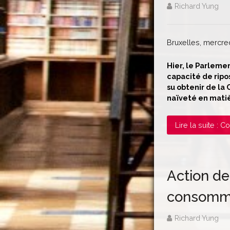
Richard Yung
Bruxelles, mercr
Hier, le Parleme
capacité de ripo
su obtenir de la
naïveté en mati
Lire la suite : 
Action de
consomma
Richard Yung