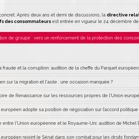
 concret. Après deux ans et demi de discussions, la
directive rela
tifs des consommateurs
est entrée en vigueur le 24 décembre der
 Action de groupe : vers un renforcement de la protection des con
a fraude et la corruption: audition de la cheffe du Parquet européen
n sur la migration et l'asile : une occasion manquée ?
oire de Renaissance sur les ressources propres de l'Union euro
européen adopte sa position de négociation sur l’accord politiqu
re entre l'Union européenne et le Royaume-Uni: audition de Michel 
européen rejoint le Sénat dans son combat pour les droits fondam