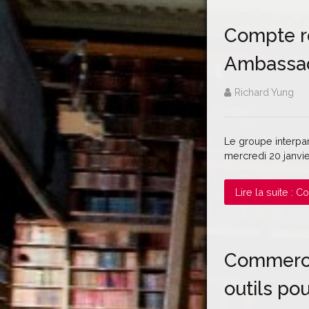
Compte re
Ambassad
Richard Yung
Le groupe interpar
mercredi 20 janvi
Lire la suite :
Commerce 
outils po