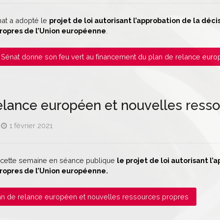
énat a adopté le
projet de loi autorisant l’approbation de la dé
propres de l’Union européenne
.
 Le Sénat donne son feu vert au financement du plan de relance eur
elance européen et nouvelles ress
1 février 2021
 cette semaine en séance publique
le projet de loi autorisant l
ropres de l’Union européenne.
 Plan de relance européen et nouvelles ressources propres