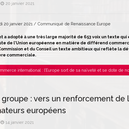
20 janvier 2021
edi 20 janvier 2021 / Communiqué de Renaissance Europe
nt a adopté à une très large majorité de 653 voix un texte q
ste de l’Union européenne en matière de différend commerci
 Commission et du Conseil un texte ambitieux qui reflète la dé
ère commerciale.
Commerce international : l’Europe sort de sa naïveté et se dote de no
 groupe : vers un renforcement de 
teurs européens
14 janvier 2021