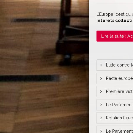
L’Europe, c’est du
intérêts collec
Lire la suite :
Lutte contre l
Pacte europée
Première vict
Le Parlement 
Relation futu
Le Parlement 