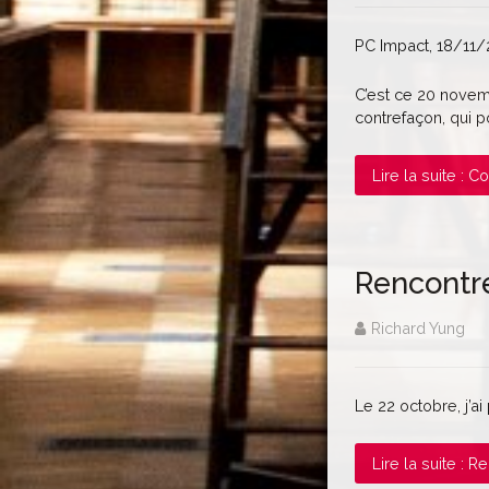
PC Impact, 18/11/
C’est ce 20 novem
contrefaçon, qui 
Lire la suite : 
Rencontre
Richard Yung
Le 22 octobre, j’a
Lire la suite : 