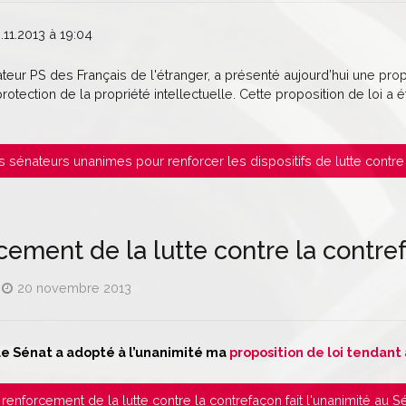
.11.2013 à 19:04
teur PS des Français de l'étranger, a présenté aujourd’hui une propos
rotection de la propriété intellectuelle. Cette proposition de loi a 
Les sénateurs unanimes pour renforcer les dispositifs de lutte contr
cement de la lutte contre la contref
20 novembre 2013
le Sénat a adopté à l’unanimité ma
proposition de loi tendant
Le renforcement de la lutte contre la contrefaçon fait l'unanimité au S