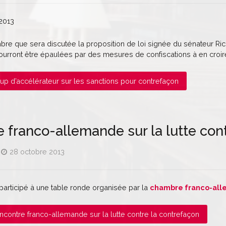
2013
bre que sera discutée la proposition de loi signée du sénateur Ric
pourront être épaulées par des mesures de confiscations à en cr
Coup d’accélérateur sur les sanctions pour contrefaçon
 franco-allemande sur la lutte con
28 octobre 2013
i participé à une table ronde organisée par la
chambre franco-all
Rencontre franco-allemande sur la lutte contre la contrefaçon