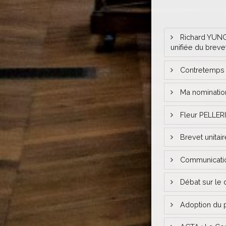
Richard YUNG e
unifiée du breve
Contretemps po
Ma nomination
Fleur PELLERI
Brevet unitair
Communication
Débat sur le d
Adoption du pa