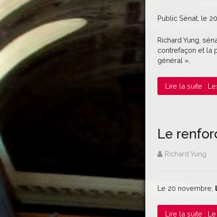
Public Sénat, le 20
Richard Yung, séna
contrefaçon et la p
général ».
Lire la suite : 
Le renfor
Richard Yung
Le 20 novembre,
Lire la suite : 