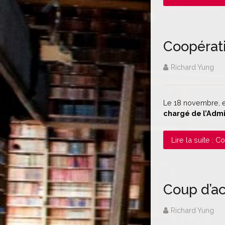
Coopérati
Richard Yung
Le 18 novembre, e
chargé de l’Admi
Lire la suite : 
Coup d’ac
Richard Yung